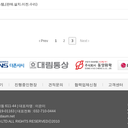
템,(판매.설치.이전.수리)
Prev
1
2
3
Next
기
진행중인현장
견적문의
협력업체신청
고객센터
 611-44 | 대표자명 : 이은미
-01163 | 대표전화 : 032-710-0444
@daum.net
.LTD ALL RIGHTS RESERVEDⓒ2010