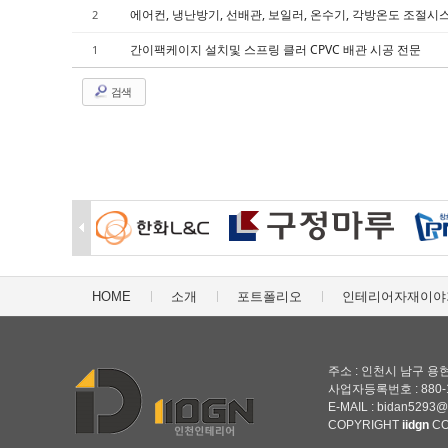
에어컨, 냉난방기, 선배관, 보일러, 온수기, 각방온도 조절시스
2
간이팩케이지 설치및 스프링 클러 CPVC 배관 시공 전문
1
검색
HOME
소개
포트폴리오
인테리어자재이야
주소 : 인천시 남구 용현동
사업자등록번호 : 880-19
E-MAIL : bidan5293
COPYRIGHT
iidgn
CO