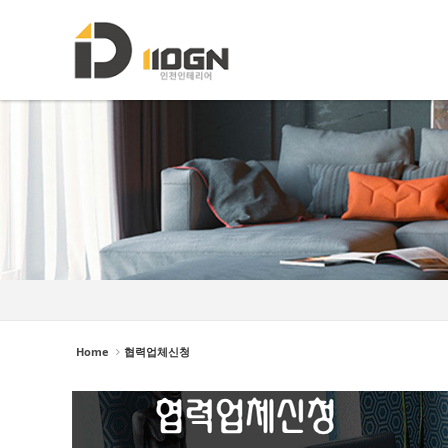
로그인
회원가입
Sketchbook5, 스케치북5
Sketchbook5, 스케치북5
HOME
소개
포트폴리오
Sketchbook5, 스케치북5
Sketchbook5, 스케치북5
인테리어자재이야기
진행중인현장
견적문의
협력업체신청
Home
협력업체신청
고객센터