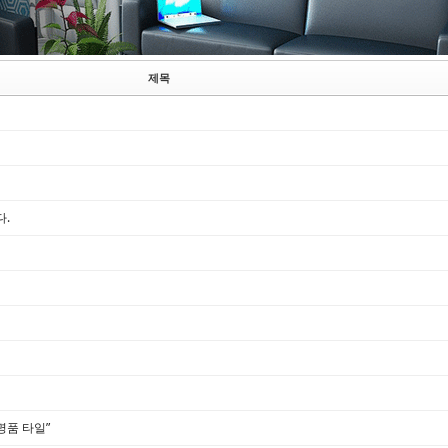
제목
다.
명품 타일”