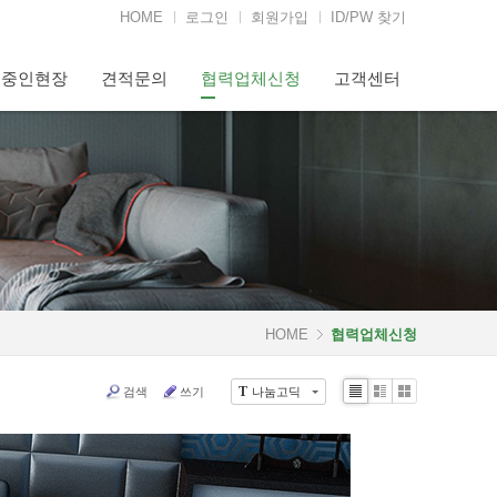
HOME
로그인
회원가입
ID/PW 찾기
행중인현장
견적문의
협력업체신청
고객센터
HOME
협력업체신청
검색
쓰기
나눔고딕
T
Li
Zi
G
st
n
al
e
le
r
y