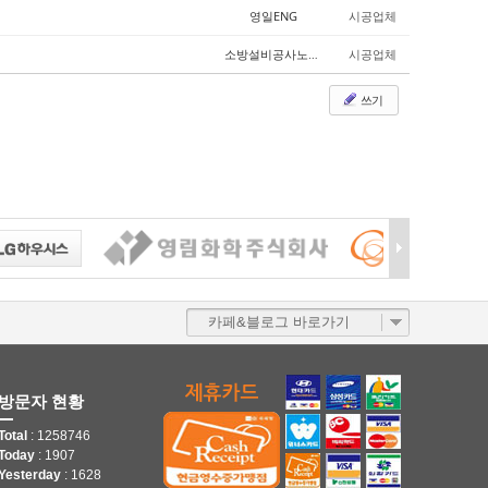
영일ENG
시공업체
소방설비공사노임공사
시공업체
쓰기
카페&블로그 바로가기
방문자 현황
Total
: 1258746
Today
: 1907
Yesterday
: 1628