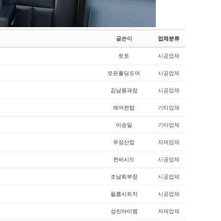
글쓴이
업체분류
토토
시공업체
모든폴딩도어
시공업체
김남용과장
시공업체
에어컨탑
기타업체
이승일
기타업체
우성산업
자재업체
컨버시드
시공업체
조남희부장
시공업체
필름시트지
시공업체
성진아이엠
자재업체