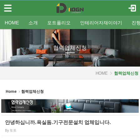
메뉴 건너뛰기
로그인
회원가입
Sketchbook5, 스케치북5
HOME
HOME
소개
포트폴리오
인테리어자재이야기
진
소개
인사말
평형별인테리어
조명
인테리어
온라인견적
공지
중문/파티션
A/S신청
사업분야
샷시
무료출장견적
평형별샷시
Q&A
조직도
욕실
FAQ
타일
인테리어셀프자동견적
오시는 길
기타공사
가구류
도장
바닥재
벽지
포트폴리오
협력업체신청
Sketchbook5, 스케치북5
인테리어자재이야기
진행중인현장
HOME
협력업체신청
견적문의
Home
협력업체신청
협력업체신청
고객센터
안녕하십니까.욕실돔.기구전문설치 업체입니다.
By
토토