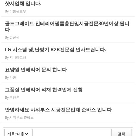
샷시업체 입니다.
By
이룸윈도우
골드그레이트 인테리어필름총판및시공전문30년이상 됩니
다
By
유신선
LG 시스템 냉,난방기 B2B전문점 인사드립니다.
By
지니라고해
요양원 인테리어 문의 합니다
By
만만
고품질 인테리어 석재 협력업체 신청
By
온앤온
안녕하세요 샤워부스 시공전문업체 준바스 입니다
By
샤워부스 준바스
검색