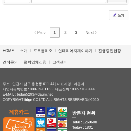
쓰기
Prev
1
2
3
Next
HOME
소개
포트폴리오
인테리어자재이야기
진행중인현장
견적문의
협력업체신청
고객센터
주소 : 인천시 남구 용현동 611-44 | 대표자명 : 이은미
사업자등록번호 : 880-19-01163 | 대표전화 : 032-710-0444
E-MAIL : bidan5293@daum.net
COPYRIGHT
iidgn
CO.LTD ALL RIGHTS RESERVEDⓒ2010
방문자 현황
Total
: 1260608
Today
: 1831