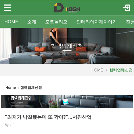
메뉴 건너뛰기
로그인
회원가입
Sketchbook5, 스케치북5
HOME
HOME
소개
포트폴리오
인테리어자재이야기
진
소개
인사말
평형별인테리어
조명
인테리어
온라인견적
공지
중문/파티션
A/S신청
사업분야
샷시
무료출장견적
평형별샷시
Q&A
조직도
욕실
FAQ
타일
인테리어셀프자동견적
오시는 길
기타공사
가구류
도장
바닥재
벽지
포트폴리오
협력업체신청
Sketchbook5, 스케치북5
인테리어자재이야기
진행중인현장
HOME
협력업체신청
견적문의
Home
협력업체신청
협력업체신청
고객센터
"최저가 낙찰했는데 또 깎아?"…서진산업
By
고고