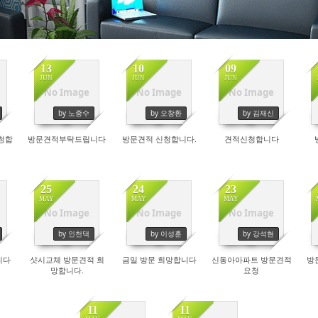
13
10
09
JUN
JUN
JUN
No Image
No Image
No Image
by 노종수
by 오창환
by 김재신
청합
방문견적부탁드립니다
방문견적 신청합니다.
견적신청합니다
25
24
23
MAY
MAY
MAY
No Image
No Image
No Image
by 인천댁
by 이성훈
by 강석현
니다
샷시교체 방문견적 희
금일 방문 희망합니다
신동아아파트 방문견적
방
망합니다.
요청
11
11