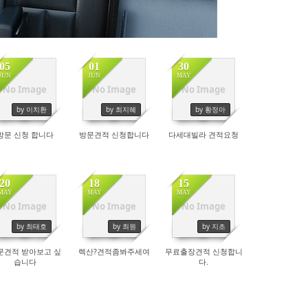
05
01
30
JUN
JUN
MAY
No Image
No Image
No Image
by 이치환
by 최지혜
by 황정아
방문 신청 합니다
방문견적 신청합니다
다세대빌라 견적요청
20
18
15
MAY
MAY
MAY
No Image
No Image
No Image
by 최태호
by 최원
by 지초
문견적 받아보고 싶
렉산?견적좀봐주세여
무료출장견적 신청합니
습니다
다.