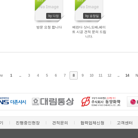
MAY
MAY
No Image
No Image
by 다정
by 송창일
방문 요청 합니다
베란다 샷시,도배,페이
트 시공 견적 문의 드립
니다.
ev
1
...
3
4
5
6
7
8
9
10
11
12
...
14
N
기
진행중인현장
견적문의
협력업체신청
고객센터