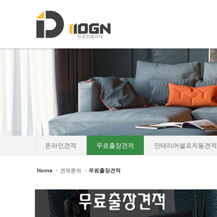
로그인
회원가입
Sketchbook5, 스케치북5
Sketchbook5, 스케치북5
HOME
소개
포트폴리오
Sketchbook5, 스케치북5
Sketchbook5, 스케치북5
인테리어자재이야기
진행중인현장
견적문의
온라인견적
무료출장견적
인테리어셀프자동견적
- 온라인견적
Home
견적문의
무료출장견적
- 무료출장견적
- 인테리어셀프자동견적
협력업체신청