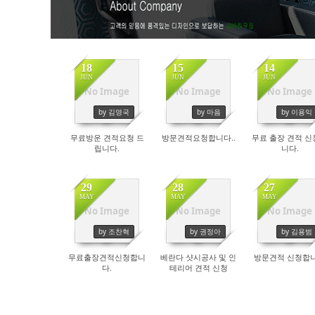
고객센터
18
15
14
JUN
JUN
JUN
No Image
No Image
No Image
by 김영국
by 마음
by 이용익
무료방운 견적요청 드
방문견적요청합니다..
무료 출장 견적 신
립니다.
니다.
29
28
27
MAY
MAY
MAY
No Image
No Image
No Image
by 조찬혁
by 권정아
by 김용범
무료출장견적신청합니
베란다 샷시공사 및 인
방문견적 신청합
다.
테리어 견적 신청