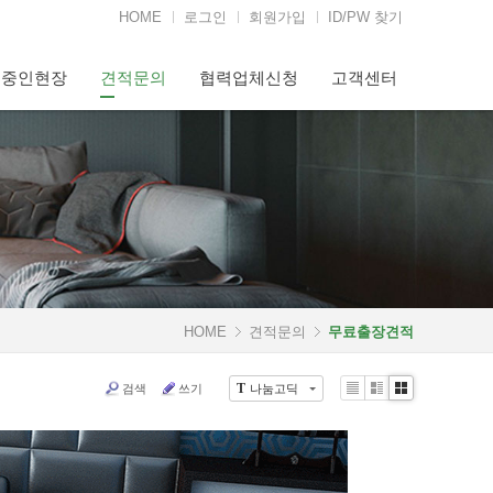
HOME
로그인
회원가입
ID/PW 찾기
행중인현장
견적문의
협력업체신청
고객센터
HOME
견적문의
무료출장견적
검색
쓰기
나눔고딕
T
Li
Zi
G
st
n
al
e
le
r
y