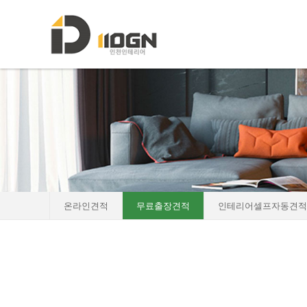
로그인
회원가입
HOME
소개
포트폴리오
인테리어자재이야기
진행중인현장
견적문의
온라인견적
무료출장견적
인테리어셀프자동견적
- 온라인견적
- 무료출장견적
- 인테리어셀프자동견적
협력업체신청