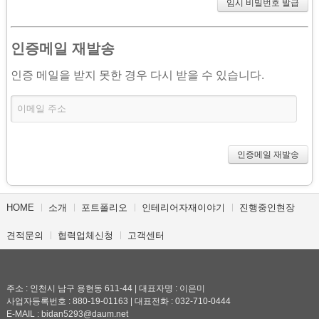
인증메일 재발송
인증 메일을 받지 못한 경우 다시 받을 수 있습니다.
HOME
소개
포트폴리오
인테리어자재이야기
진행중인현장
견적문의
협력업체신청
고객센터
주소 : 인천시 남구 용현동 611-44 | 대표자명 : 이은미
사업자등록번호 : 880-19-01163 | 대표전화 : 032-710-0444
E-MAIL : bidan5293@daum.net