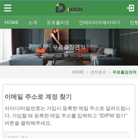
메뉴 건너뛰기
로그인
회원가입
HOME
HOME
소개
포트폴리오
인테리어자재이야기
진
소개
인사말
평형별인테리어
조명
인테리어
온라인견적
공지
중문/파티션
A/S신청
사업분야
샷시
무료출장견적
평형별샷시
Q&A
조직도
욕실
FAQ
타일
인테리어셀프자동견적
오시는 길
기타공사
가구류
도장
바닥재
벽지
포트폴리오
무료출장견적
인테리어자재이야기
진행중인현장
HOME
견적문의
무료출장견적
견적문의
이메일 주소로 계정 찾기
- 온라인견적
아이디/비밀번호는 가입시 등록한 메일 주소로 알려드립니
- 무료출장견적
다. 가입할 때 등록한 메일 주소를 입력하고 "ID/PW 찾기"
- 인테리어셀프자동견적
버튼을 클릭해주세요.
협력업체신청