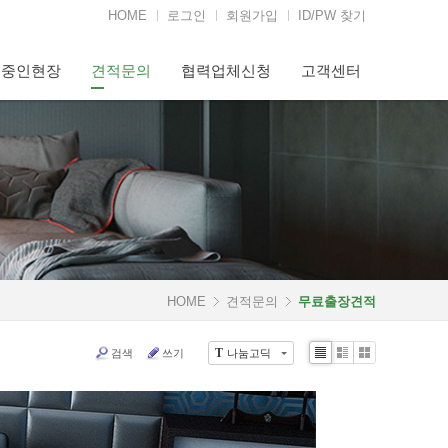
HOME
로그인
회원가입
ID/PW 찾기
행중인현장
견적문의
협력업체신청
고객센터
HOME
견적문의
무료출장견적
검색
쓰기
나눔고딕
T
Li
Zi
G
st
n
al
e
le
r
y