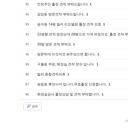
인천주안 출장 견적 부탁드립니다
95
1
검암동 방문견적 부탁드립니다.
94
1
숭의동 14평 빌라 리모델링 출장 견적 요청
93
1
32평형 견적 받았는데 28평으로 가게 되었어요. 출장 견적
92
39평 방문 견적 부탁요
91
1
방문하여 이것저것 봐주셨으면 합니다.
90
1
구월동 주방, 화장실 견적 문의 입니다.
89
1
빌라 종합견적의뢰
88
1
송림동 휴먼시아 입니다.무료출장 신청합니다.
87
1
화장실공사 출장상담 및 견적 부탁합니다.
86
1
검색