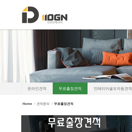
로그인
회원가입
Sketchbook5, 스케치북5
Sketchbook5, 스케치북5
HOME
소개
포트폴리오
Sketchbook5, 스케치북5
Sketchbook5, 스케치북5
인테리어자재이야기
진행중인현장
견적문의
온라인견적
무료출장견적
인테리어셀프자동견적
- 온라인견적
Home
견적문의
무료출장견적
- 무료출장견적
- 인테리어셀프자동견적
협력업체신청