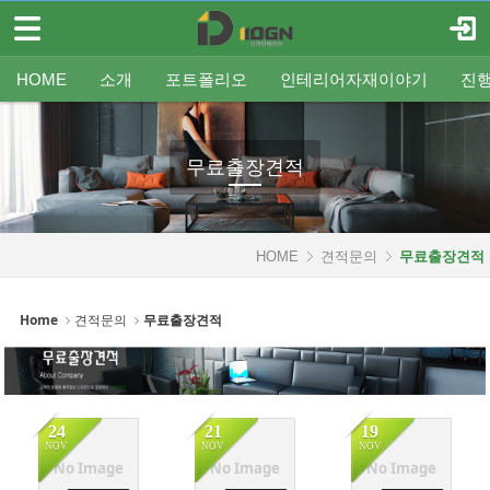
메뉴 건너뛰기
로그인
회원가입
Sketchbook5, 스케치북5
HOME
HOME
소개
포트폴리오
인테리어자재이야기
진
소개
인사말
평형별인테리어
조명
인테리어
온라인견적
공지
중문/파티션
A/S신청
사업분야
샷시
무료출장견적
평형별샷시
Q&A
조직도
욕실
FAQ
타일
인테리어셀프자동견적
오시는 길
기타공사
가구류
도장
바닥재
벽지
포트폴리오
무료출장견적
Sketchbook5, 스케치북5
인테리어자재이야기
진행중인현장
HOME
견적문의
무료출장견적
견적문의
Home
견적문의
무료출장견적
- 온라인견적
- 무료출장견적
24
21
19
- 인테리어셀프자동견적
NOV
NOV
NOV
No Image
No Image
No Image
협력업체신청