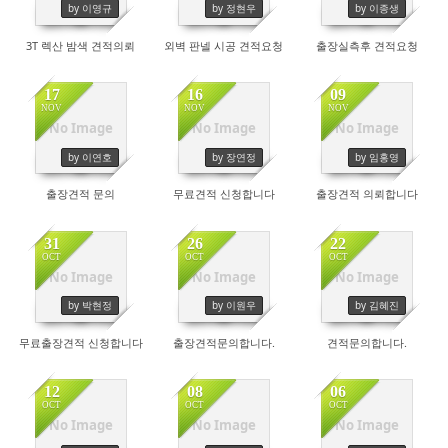
by 이영규
by 정현우
by 이종생
고객센터
3T 렉산 밤색 견적의뢰
외벽 판넬 시공 견적요청
출장실측후 견적요청
17
16
09
NOV
NOV
NOV
No Image
No Image
No Image
by 이연호
by 장연정
by 임홍영
출장견적 문의
무료견적 신청합니다
출장견적 의뢰합니다
31
26
22
OCT
OCT
OCT
No Image
No Image
No Image
by 박현정
by 이원우
by 김혜진
무료출장견적 신청합니다
출장견적문의합니다.
견적문의합니다.
12
08
06
OCT
OCT
OCT
No Image
No Image
No Image