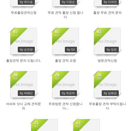
by 최미송
by 이명순
by 이애연
무료출장견적신청
무료 견적 출장 신청 합니
출장 무료 견적 문의
다
05
02
02
OCT
OCT
OCT
No Image
No Image
No Image
by 손연경
by Gil
by 정운
출장견적 문의 드립니다.
출장 견적 요청
방문견적신청
30
28
28
SEP
SEP
SEP
No Image
No Image
No Image
by 박혜민
by 최운하
by 김혜경
아파트 샷시 교체 견적문
무료방문 견적 신청합니
무료출장 견적 부탁드립니
의
다...
다
25
12
SEP
SEP