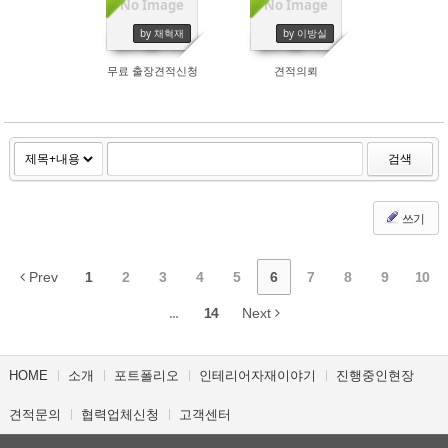
No Image
No Image
by 채혁재
by 이방실
무료 출장견적신청
견적의뢰
검색
쓰기
Prev
1
2
3
4
5
6
7
8
9
10
...
14
Next
HOME
소개
포트폴리오
인테리어자재이야기
진행중인현장
견적문의
협력업체신청
고객센터