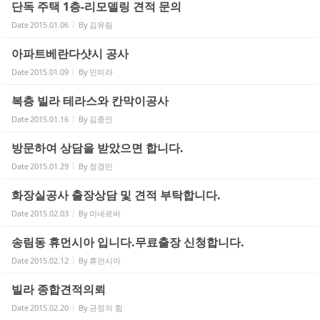
단독 주택 1층-리모델링 견적 문의
Date
2015.01.06
By
김유림
고객센터
아파트베란다샷시 공사
Date
2015.01.09
By
민미라
복층 빌라 테라스와 칸막이공사
Date
2015.01.16
By
김종인
방문하여 상담을 받았으면 합니다.
Date
2015.01.29
By
정경민
화장실공사 출장상담 및 견적 부탁합니다.
Date
2015.02.03
By
미네르바
송림동 휴먼시아 입니다.무료출장 신청합니다.
Date
2015.02.12
By
휴먼시아
빌라 종합견적의뢰
Date
2015.02.20
By
긍정의 힘