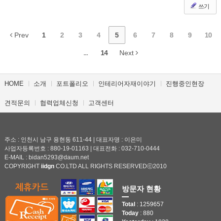
쓰기
Prev
1
2
3
4
5
6
7
8
9
10
...
14
Next
HOME
소개
포트폴리오
인테리어자재이야기
진행중인현장
견적문의
협력업체신청
고객센터
주소 : 인천시 남구 용현동 611-44 | 대표자명 : 이은미
사업자등록번호 : 880-19-01163 | 대표전화 : 032-710-0444
E-MAIL : bidan5293@daum.net
COPYRIGHT
iidgn
CO.LTD ALL RIGHTS RESERVEDⓒ2010
방문자 현황
Total
: 1259657
Today
: 880