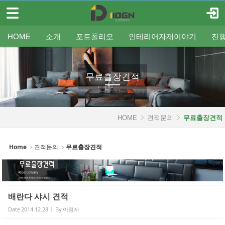
메뉴 건너뛰기
로그인
회원가입
Sketchbook5, 스케치북5
HOME
HOME
소개
포트폴리오
인테리어자재이야기
진
소개
인사말
평형별인테리어
조명
인테리어
온라인견적
공지
중문/파티션
A/S신청
사업분야
샷시
무료출장견적
평형별샷시
Q&A
조직도
욕실
FAQ
타일
인테리어셀프자동견적
오시는 길
기타공사
가구류
도장
바닥재
벽지
포트폴리오
무료출장견적
Sketchbook5, 스케치북5
인테리어자재이야기
진행중인현장
HOME
견적문의
무료출장견적
견적문의
Home
견적문의
무료출장견적
- 온라인견적
- 무료출장견적
배란다 샤시 견적
- 인테리어셀프자동견적
Date
2014.12.28
By
이정자
협력업체신청