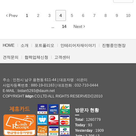
Prev
1
2
3
4
5
6
7
8
9
10
...
14
Next
HOME
소개
포트폴리오
인테리어자재이야기
진행중인현장
견적문의
협력업체신청
고객센터
주소 : 인천시 남구 용현동 611-44 | 대표자명 : 이은미
사업자등록번호 : 880-19-01163 | 대표전화 : 032-710-0444
E-MAIL : bidan5293@daum.net
COPYRIGHT
iidgn
CO.LTD ALL RIGHTS RESERVEDⓒ2010
방문자 현황
Total
: 1260779
Today
: 93
Yesterday
: 1909
Join :
3,396 / 3