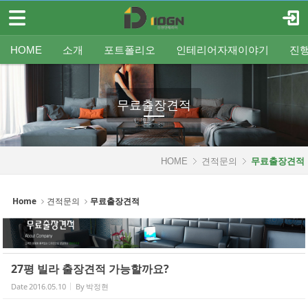
메뉴 건너뛰기
로그인
회원가입
Sketchbook5, 스케치북5
HOME
HOME
소개
포트폴리오
인테리어자재이야기
진
소개
인사말
평형별인테리어
조명
인테리어
온라인견적
공지
중문/파티션
A/S신청
사업분야
샷시
무료출장견적
평형별샷시
Q&A
조직도
욕실
FAQ
타일
인테리어셀프자동견적
오시는 길
기타공사
가구류
도장
바닥재
벽지
포트폴리오
무료출장견적
Sketchbook5, 스케치북5
인테리어자재이야기
진행중인현장
HOME
견적문의
무료출장견적
견적문의
Home
견적문의
무료출장견적
- 온라인견적
- 무료출장견적
27평 빌라 출장견적 가능할까요?
- 인테리어셀프자동견적
Date
2016.05.10
By
박정현
협력업체신청