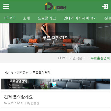
메뉴 건너뛰기
로그인
회원가입
Sketchbook5, 스케치북5
HOME
HOME
소개
포트폴리오
인테리어자재이야기
진
소개
인사말
평형별인테리어
조명
인테리어
온라인견적
공지
중문/파티션
A/S신청
사업분야
샷시
무료출장견적
평형별샷시
Q&A
조직도
욕실
FAQ
타일
인테리어셀프자동견적
오시는 길
기타공사
가구류
도장
바닥재
벽지
포트폴리오
무료출장견적
Sketchbook5, 스케치북5
인테리어자재이야기
진행중인현장
HOME
견적문의
무료출장견적
견적문의
Home
견적문의
무료출장견적
- 온라인견적
- 무료출장견적
견적 문의할게요
- 인테리어셀프자동견적
Date
2013.05.21
By
김종진
협력업체신청