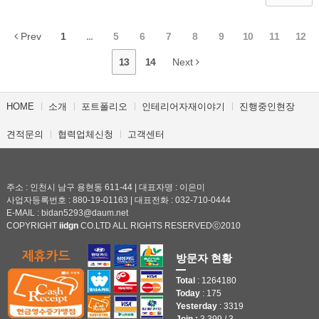
Prev
1
...
5
6
7
8
9
10
11
12
13
14
Next
HOME
소개
포트폴리오
인테리어자재이야기
진행중인현장
견적문의
협력업체신청
고객센터
주소 : 인천시 남구 용현동 611-44 | 대표자명 : 이은미
사업자등록번호 : 880-19-01163 | 대표전화 : 032-710-0444
E-MAIL : bidan5293@daum.net
COPYRIGHT
iidgn
CO.LTD ALL RIGHTS RESERVEDⓒ2010
방문자 현황
Total
: 1264180
Today
: 175
Yesterday
: 3319
Join :
3,399 / 3