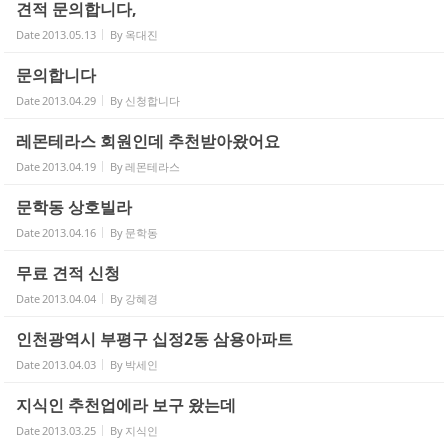
견적 문의합니다,
Date
2013.05.13
By
옥대진
고객센터
문의합니다
Date
2013.04.29
By
신청합니다
레몬테라스 회원인데 추천받아왔어요
Date
2013.04.19
By
레몬테라스
문학동 상호빌라
Date
2013.04.16
By
문학동
무료 견적 신청
Date
2013.04.04
By
강혜경
인천광역시 부평구 십정2동 삼용아파트
Date
2013.04.03
By
박세인
지식인 추천업에라 보구 왔는데
Date
2013.03.25
By
지식인