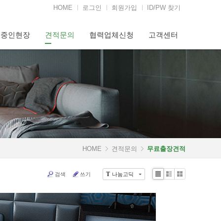
HOME
로그인
회원가입
ID/PW 찾기
행중인현장
견적문의
협력업체신청
고객센터
HOME
견적문의
무료출장견적
검색
쓰기
나눔고딕
T
Li
Zi
G
st
n
al
e
le
r
y