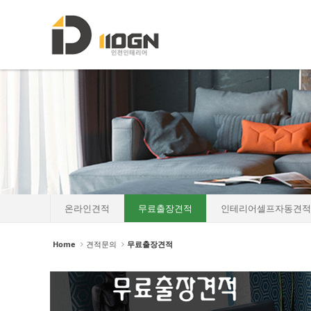
로그인
회원가입
Sketchbook5, 스케치북5
Sketchbook5, 스케치북5
HOME
소개
포트폴리오
Sketchbook5, 스케치북5
Sketchbook5, 스케치북5
인테리어자재이야기
진행중인현장
견적문의
온라인견적
무료출장견적
인테리어셀프자동견적
- 온라인견적
Home
견적문의
무료출장견적
- 무료출장견적
- 인테리어셀프자동견적
협력업체신청