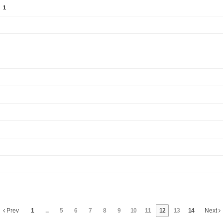
)
1
Prev
1
...
5
6
7
8
9
10
11
12
13
14
Next