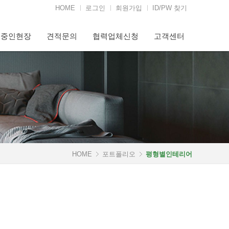
HOME
로그인
회원가입
ID/PW 찾기
행중인현장
견적문의
협력업체신청
고객센터
HOME
포트폴리오
평형별인테리어