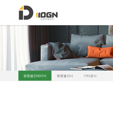
로그인
회원가입
HOME
소개
포트폴리오
- 평형별인테리어
- 평형별샷시
- 기타공사
평형별인테리어
평형별샷시
기타공사
인테리어자재이야기
진행중인현장
견적문의
협력업체신청