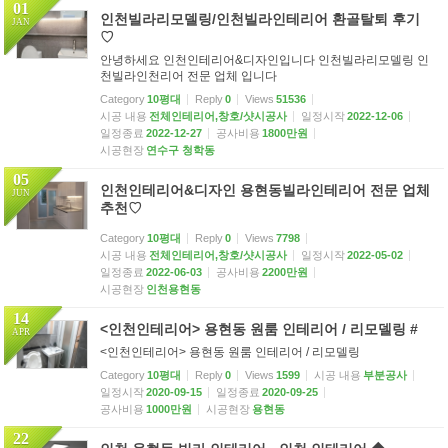
01
인천빌라리모델링/인천빌라인테리어 환골탈퇴 후기
JAN
♡
안녕하세요 인천인테리어&디자인입니다 인천빌라리모델링 인
천빌라인천리어 전문 업체 입니다
Category
10평대
Reply
0
Views
51536
시공 내용
전체인테리어,창호/샷시공사
일정시작
2022-12-06
일정종료
2022-12-27
공사비용
1800만원
시공현장
연수구 청학동
05
인천인테리어&디자인 용현동빌라인테리어 전문 업체
JUN
추천♡
Category
10평대
Reply
0
Views
7798
시공 내용
전체인테리어,창호/샷시공사
일정시작
2022-05-02
일정종료
2022-06-03
공사비용
2200만원
시공현장
인천용현동
14
<인천인테리어> 용현동 원룸 인테리어 / 리모델링 #
APR
<인천인테리어> 용현동 원룸 인테리어 / 리모델링
Category
10평대
Reply
0
Views
1599
시공 내용
부분공사
일정시작
2020-09-15
일정종료
2020-09-25
공사비용
1000만원
시공현장
용현동
22