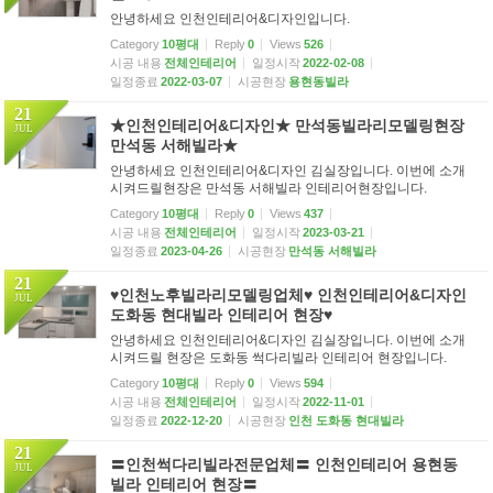
안녕하세요 인천인테리어&디자인입니다.
고객센터
Category
10평대
Reply
0
Views
526
시공 내용
전체인테리어
일정시작
2022-02-08
일정종료
2022-03-07
시공현장
용현동빌라
21
★인천인테리어&디자인★ 만석동빌라리모델링현장
JUL
만석동 서해빌라★
안녕하세요 인천인테리어&디자인 김실장입니다. 이번에 소개
시켜드릴현장은 만석동 서해빌라 인테리어현장입니다.
Category
10평대
Reply
0
Views
437
시공 내용
전체인테리어
일정시작
2023-03-21
일정종료
2023-04-26
시공현장
만석동 서해빌라
21
♥인천노후빌라리모델링업체♥ 인천인테리어&디자인
JUL
도화동 현대빌라 인테리어 현장♥
안녕하세요 인천인테리어&디자인 김실장입니다. 이번에 소개
시켜드릴 현장은 도화동 썩다리빌라 인테리어 현장입니다.
Category
10평대
Reply
0
Views
594
시공 내용
전체인테리어
일정시작
2022-11-01
일정종료
2022-12-20
시공현장
인천 도화동 현대빌라
21
〓인천썩다리빌라전문업체〓 인천인테리어 용현동
JUL
빌라 인테리어 현장〓