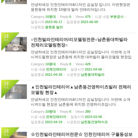
안녕하세요 인천인테리어&디자인 김실장 입니다. 이번현장은
용현동에 위치한 10평대 빌라 인테리어입니다.
Category
10평대
Reply
0
Views
475
시공 내용
부분공사
일정시작
2023-05-17
일정종료
2023-06-09
시공현장
용현동 빌라
21
○인천빌라인테리어/리모델링전문○남촌동대하빌라
JUL
전체리모델링현장○
안녕하세요 인천인테리어&디자인 김실장입니다. 이번에 소개
시켜드릴현장은 남촌동에 위치한 대하빌라 올리모델링 현장입
니다.
Category
10평대
Reply
0
Views
429
시공 내용
전체인테리어
일정시작
2021-04-06
일정종료
2021-04-28
시공현장
남촌동대하빌라
21
▲인천빌라인테리어▲남촌동건영하이츠빌라 전체리
JUL
모델링 현장▲
안녕하세요 인천인테리어&디자인 김실장입니다. 이번에 소개
시켜드릴 현장은 남촌동에 위치한 건영하이츠입니다.
Category
10평대
Reply
0
Views
380
시공 내용
전체인테리어
일정시작
2023-03-08
일정종료
2023-04-19
시공현장
남천동건영하이츠
21
☆인천빌라인테리어전문☆ 인천인데리어 구월동성보
JUL