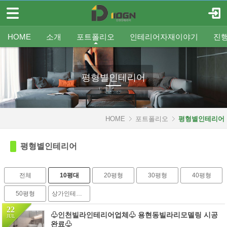
메뉴 건너뛰기
로그인
회원가입
Sketchbook5, 스케치북5
HOME
HOME
소개
포트폴리오
인테리어자재이야기
진
소개
인사말
평형별인테리어
조명
인테리어
온라인견적
공지
중문/파티션
A/S신청
사업분야
샷시
무료출장견적
평형별샷시
Q&A
조직도
욕실
FAQ
타일
인테리어셀프자동견적
오시는 길
기타공사
가구류
도장
바닥재
벽지
포트폴리오
평형별인테리어
Sketchbook5, 스케치북5
- 평형별인테리어
- 평형별샷시
HOME
포트폴리오
평형별인테리어
- 기타공사
평형별인테리어
인테리어자재이야기
전체
10평대
20평형
30평형
40평형
진행중인현장
50평형
상가인테리어
견적문의
22
♧인천빌라인테리어업체♧ 용현동빌라리모델링 시공
JUL
협력업체신청
완료♧