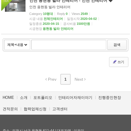
인천 용현동 빌라 인테리어 - 인천 인테리어 ◆
JAN
인천 용현동 빌라 인테리어
Category
10평대
Reply
0
Views
2549
시공 내용
전체인테리어
일정시작
2020-04-02
일정종료
2020-04-15
공사비용
1500만원
시공현장
용현동 빌라 인테리어
검색
쓰기
Prev
1
Next
HOME
소개
포트폴리오
인테리어자재이야기
진행중인현장
견적문의
협력업체신청
고객센터
주소 : 인천시 남구 용현동 611-44 | 대표자명 : 이은미