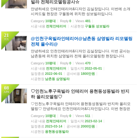
빌라 전체리모델링공사☆
안녕하세요 인테인테리어&디자인 김실장입니다. 이번에 소개
시켜드릴 현장은 구월동에 위치한 성보빌라입니다.
Category
10평대
Reply
0
Views
481
시공 내용
전체인테리어
시공현장
구월동 성보빌라
21
@인천구옥빌라인테리어@남촌동 삼영빌라 리모델링
JUL
전체 올수리@
안녕하세요 인천인테리어&디자인 김실장입니다. 이번 공사는
남촌동에 위치한 삼영빌라 전체 올리모델링한 현장입니다.
Category
10평대
Reply
0
Views
470
시공 내용
전체인테리어
일정시작
2022-05-01
일정종료
2022-06-01
공사비용
1800만원
시공현장
남촌동 삼영빌라
08
♡인천노후구옥빌라 인테리어 용현동성동빌라 반지
APR
하 올리모델링♡
♡인천노후구옥빌라 인테리어 용현동성동빌라 반지하 올리모
델링♡ 안녕하세요 인천인테리어&디자인입니다. 이번 현장은
인천반지하빌라인테리어현장이구요 30년이상된 최악 노후된
Category
10평대
Reply
0
Views
511
빌라 인테리어 입니다. 전후 사진 비교해서 보시면 될 거 같습니
시공 내용
전체인테리어
일정시작
2023-02-14
다.
일정종료
2023-03-14
공사비용
2000만원
시공현장
용현동성동빌라