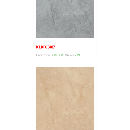
KT.KFC 3487
Category
300x300
Views
779