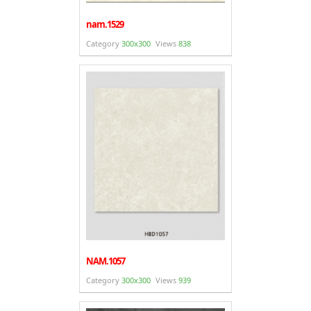
nam.1529
Category
300x300
Views
838
NAM.1057
Category
300x300
Views
939