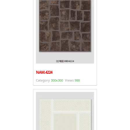
- 바닥재
- 벽지
- 도어류
- 몰딩
- 아트월.등박스
- 하이샷시 브랜드
- 폴딩도어
NAM.4224
Category
300x300
Views
988
진행중인현장
견적문의
협력업체신청
고객센터