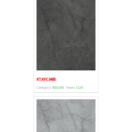
KT.KFC 3488
Category
300x300
Views
1224