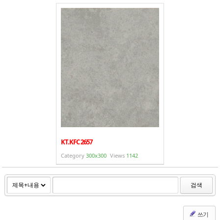
KT.KFC 2657
Category
300x300
Views
1142
검색
쓰기