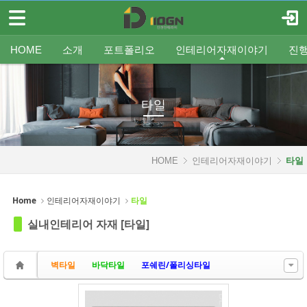
메뉴 건너뛰기
로그인
회원가입
Sketchbook5, 스케치북5
HOME
HOME
소개
포트폴리오
인테리어자재이야기
진
소개
인사말
평형별인테리어
조명
인테리어
온라인견적
공지
중문/파티션
A/S신청
사업분야
샷시
무료출장견적
평형별샷시
Q&A
조직도
욕실
FAQ
타일
인테리어셀프자동견적
오시는 길
기타공사
가구류
도장
바닥재
벽지
포트폴리오
타일
Sketchbook5, 스케치북5
인테리어자재이야기
HOME
인테리어자재이야기
타일
- 조명
- 중문/파티션
Home
인테리어자재이야기
타일
- 욕실
실내인테리어 자재 [타일]
- 타일
벽타일
바닥타일
포쉐린/폴리싱타일
- 가구류
- 도장