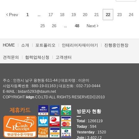
Prev
1
...
17
18
19
20
21
22
23
24
25
26
...
48
Next
HOME
소개
포트폴리오
인테리어자재이야기
진행중인현장
견적문의
협력업체신청
고객센터
주소 : 인천시 남구 용현동 611-44 | 대표자명 : 이은미
사업자등록번호 : 880-19-01163 | 대표전화 : 032-710-0444
E-MAIL : bidan5293@daum.net
COPYRIGHT
iidgn
CO.LTD ALL RIGHTS RESERVEDⓒ2010
방문자 현황
Total
: 1266119
Today
: 594
Yesterday
: 1520
Join :
3,402 / 2