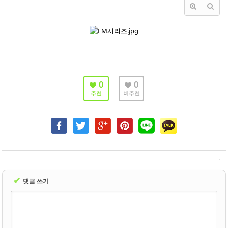
- 바닥재
- 벽지
- 도어류
- 몰딩
0
0
- 아트월.등박스
추천
비추천
- 하이샷시 브랜드
- 폴딩도어
진행중인현장
견적문의
✔
댓글 쓰기
협력업체신청
고객센터