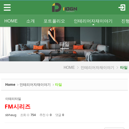
메뉴 건너뛰기
로그인
회원가입
Sketchbook5, 스케치북5
HOME
HOME
소개
포트폴리오
인테리어자재이야기
진
소개
인사말
평형별인테리어
조명
인테리어
온라인견적
공지
중문/파티션
A/S신청
사업분야
샷시
무료출장견적
평형별샷시
Q&A
조직도
욕실
FAQ
타일
인테리어셀프자동견적
오시는 길
기타공사
가구류
도장
바닥재
벽지
포트폴리오
타일
Sketchbook5, 스케치북5
인테리어자재이야기
HOME
인테리어자재이야기
타일
- 조명
- 중문/파티션
Home
인테리어자재이야기
타일
- 욕실
이태리타일
- 타일
FM시리즈
- 가구류
sbhaug
조회 수
754
추천 수
0
댓글
0
- 도장