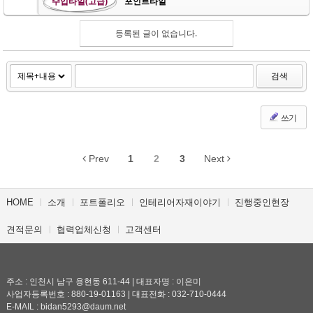
수입타일(고급)
포인트타일
등록된 글이 없습니다.
검색
쓰기
Prev
1
2
3
Next
HOME
소개
포트폴리오
인테리어자재이야기
진행중인현장
견적문의
협력업체신청
고객센터
주소 : 인천시 남구 용현동 611-44 | 대표자명 : 이은미
사업자등록번호 : 880-19-01163 | 대표전화 : 032-710-0444
E-MAIL : bidan5293@daum.net