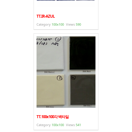
TT.IR-AZUL
Category
100x100
Views
590
TT.100x100각 벽타일
Category
100x100
Views
541