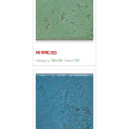
HS 1019(그린)
Category
100x100
Views
739