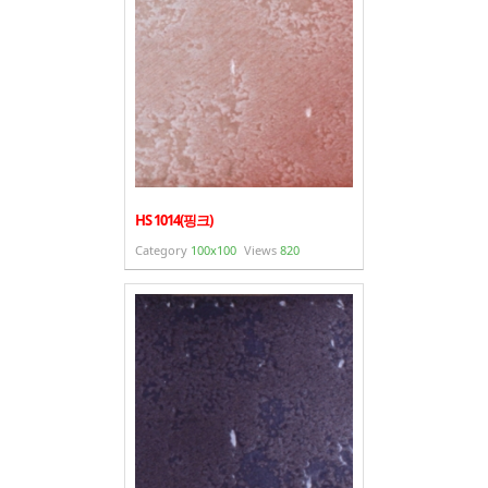
HS 1014(핑크)
Category
100x100
Views
820