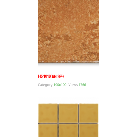
- 바닥재
- 벽지
- 도어류
- 몰딩
- 아트월.등박스
- 하이샷시 브랜드
- 폴딩도어
HS 1018(브라운)
Category
100x100
Views
1766
진행중인현장
견적문의
협력업체신청
고객센터