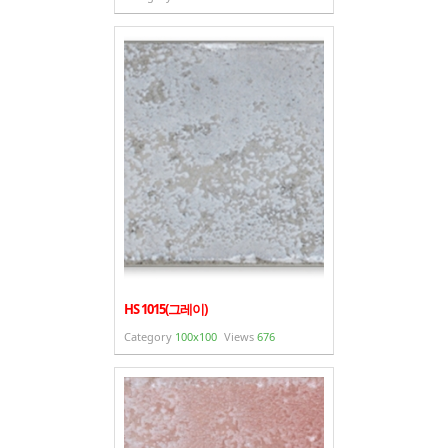
HS 1015(그레이)
Category
100x100
Views
676