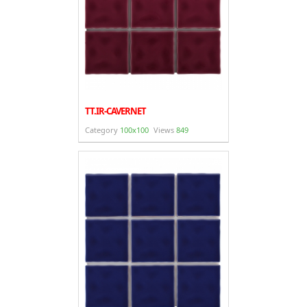
TT.IR-CAVERNET
Category
100x100
Views
849