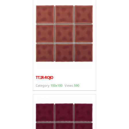
TT.IR-ROJO
Category
100x100
Views
590