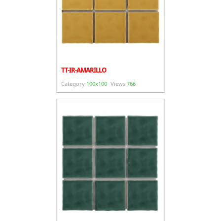
TT-IR-AMARILLO
Category
100x100
Views
766