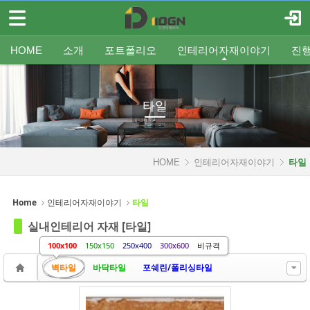
메뉴 건너뛰기
로그인
회원가입
Sketchbook5, 스케치북5
HOME
HOME
소개
포트폴리오
인테리어자재이야기
진
소개
인사말
평형별인테리어
조명
인테리어
온라인견적
공지
중문/파티션
A/S신청
사업분야
샷시
무료출장견적
평형별샷시
Q&A
조직도
욕실
FAQ
타일
인테리어셀프자동견적
오시는 길
기타공사
가구류
도장
바닥재
벽지
포트폴리오
타일
Sketchbook5, 스케치북5
인테리어자재이야기
HOME
인테리어자재이야기
타일
- 조명
- 중문/파티션
Home
인테리어자재이야기
타일
- 욕실
실내인테리어 자재 [타일]
- 타일
100x100
150x150
250x400
300x600
비규격
벽타일
바닥타일
포쉐린/폴리싱타일
- 가구류
- 도장