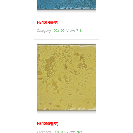
HS 1017(블루)
Category
100x100
Views
718
HS 1016(옐로)
Category
100x100
Views
769