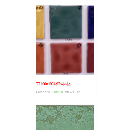
TT.100x100각 IR시리즈
Category
100x100
Views
932