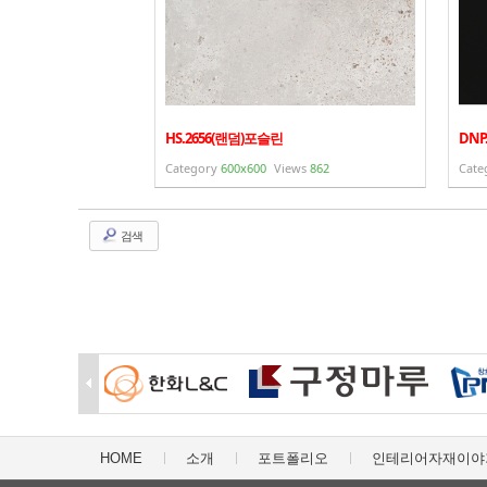
HS.2656(랜덤)포슬린
DNP
Category
600x600
Views
862
Cate
검색
HOME
소개
포트폴리오
인테리어자재이야