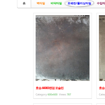
벽타일
바닥타일
포쉐린/폴리싱타일
수입타
- 바닥재
- 벽지
- 도어류
- 몰딩
- 아트월.등박스
- 하이샷시 브랜드
- 폴딩도어
진행중인현장
견적문의
효승.66083랜덤 포슬린
효승.
협력업체신청
Category
600x600
Views
787
Cate
고객센터