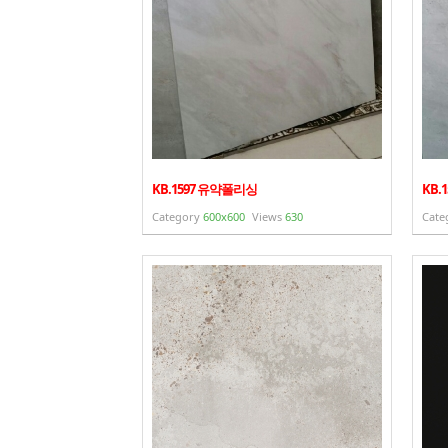
KB.1597 유약폴리싱
KB.
Category
600x600
Views
630
Cate