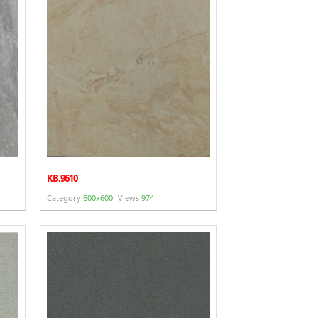
KB.9610
Category
600x600
Views
974