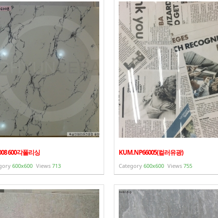
6008 600각폴리싱
KUM.NP66005(컬러유광)
gory
600x600
Views
713
Category
600x600
Views
755