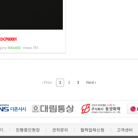
.DCP60001
gory
600x600
Views
751
Prev
1
2
3
Next
기
진행중인현장
견적문의
협력업체신청
고객센터