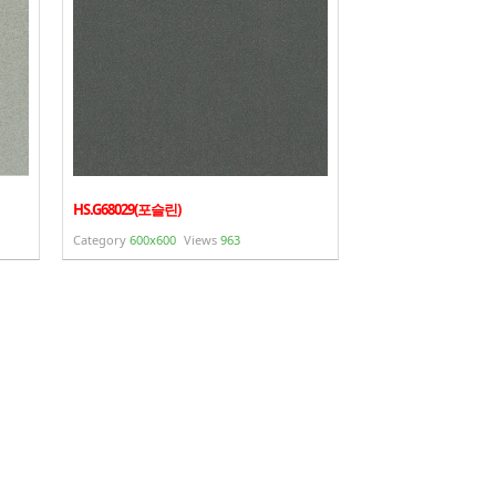
HS.G68029(포슬린)
Category
600x600
Views
963