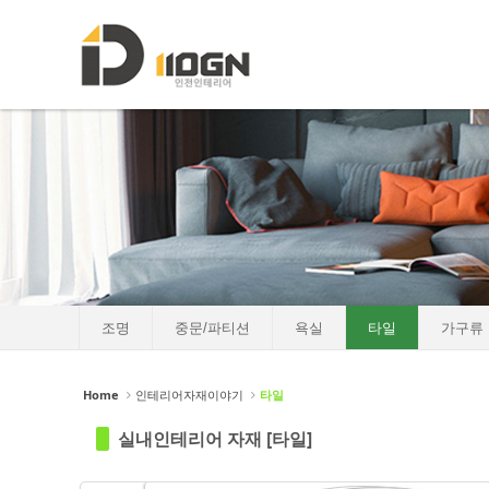
로그인
회원가입
Sketchbook5, 스케치북5
Sketchbook5, 스케치북5
HOME
소개
포트폴리오
Sketchbook5, 스케치북5
Sketchbook5, 스케치북5
인테리어자재이야기
- 조명
- 중문/파티션
조명
중문/파티션
욕실
타일
가구류
- 욕실
- 타일
Home
인테리어자재이야기
타일
- 가구류
실내인테리어 자재 [타일]
- 도장