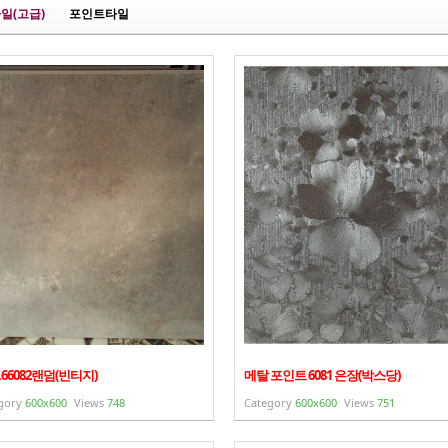
일(고급)
포인트타일
66082랜덤(빈티지)
메탈 포인트 6081 은장(박스당)
gory
600x600
Views
748
Category
600x600
Views
751