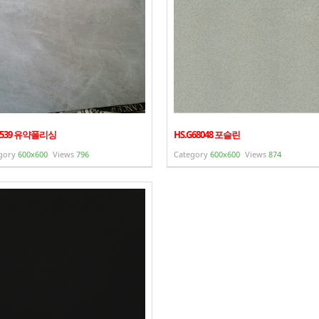
1539 유약폴리싱
HS.G68048 포슬린
gory
600x600
Views
796
Category
600x600
Views
874