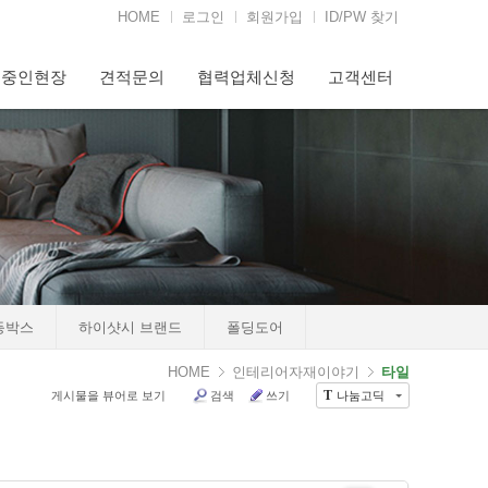
HOME
로그인
회원가입
ID/PW 찾기
행중인현장
견적문의
협력업체신청
고객센터
등박스
하이샷시 브랜드
폴딩도어
HOME
인테리어자재이야기
타일
게시물을 뷰어로 보기
검색
쓰기
나눔고딕
T