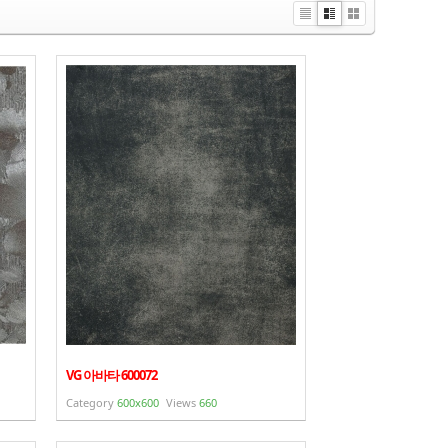
Li
Zi
G
st
n
al
e
le
r
y
VG 아바타 600072
Category
600x600
Views
660