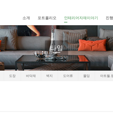
소개
포트폴리오
인테리어자재이야기
진
타일
도장
바닥재
벽지
도어류
몰딩
아트월.