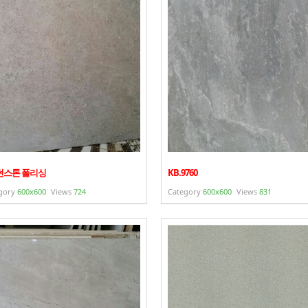
.썬스톤 폴리싱
KB.9760
gory
600x600
Views
724
Category
600x600
Views
831