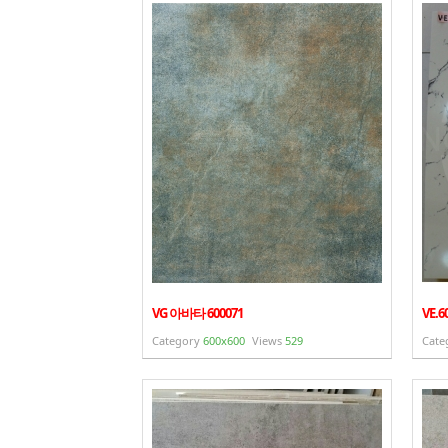
VG 아바타 600071
VE.
Category
600x600
Views
529
Cate