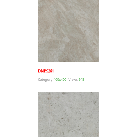
DNP.9261
Category
400x400
Views
948