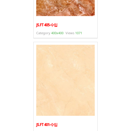
JS.FT 405-수입
Category
400x400
Views
1071
JS.FT 401-수입