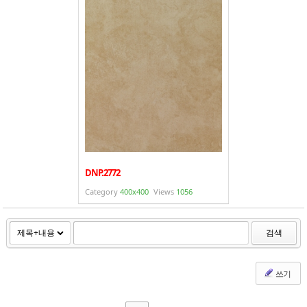
DNP.2772
Category
400x400
Views
1056
검색
쓰기