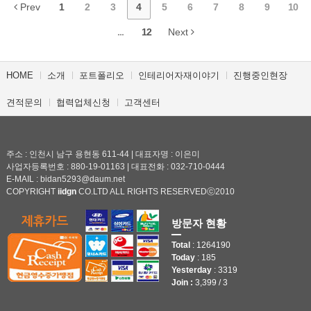
Prev
1
2
3
4
5
6
7
8
9
10
...
12
Next
HOME
소개
포트폴리오
인테리어자재이야기
진행중인현장
견적문의
협력업체신청
고객센터
주소 : 인천시 남구 용현동 611-44 | 대표자명 : 이은미
사업자등록번호 : 880-19-01163 | 대표전화 : 032-710-0444
E-MAIL : bidan5293@daum.net
COPYRIGHT
iidgn
CO.LTD ALL RIGHTS RESERVEDⓒ2010
방문자 현황
Total
: 1264190
Today
: 185
Yesterday
: 3319
Join :
3,399 / 3