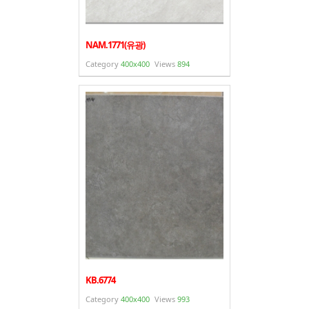
NAM.1771(유광)
Category
400x400
Views
894
KB.6774
Category
400x400
Views
993