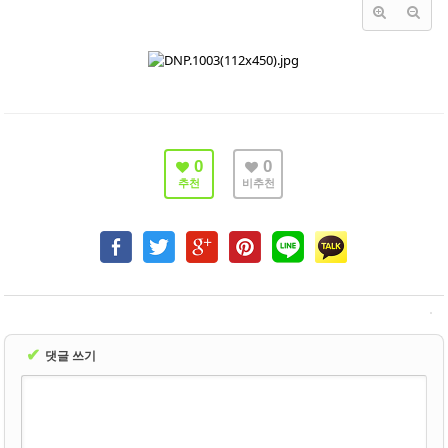
- 바닥재
- 벽지
- 도어류
- 몰딩
0
0
- 아트월.등박스
추천
비추천
- 하이샷시 브랜드
- 폴딩도어
진행중인현장
견적문의
✔
댓글 쓰기
협력업체신청
고객센터