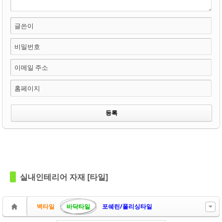
글쓴이
비밀번호
이메일 주소
홈페이지
실내인테리어 자재 [타일]
벽타일
바닥타일
포쉐린/폴리싱타일