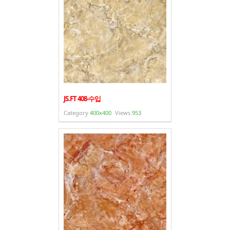
JS.FT 408-수입
Category
400x400
Views
953