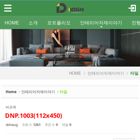
메뉴 건너뛰기
로그인
회원가입
Sketchbook5, 스케치북5
HOME
HOME
소개
포트폴리오
인테리어자재이야기
진
소개
인사말
평형별인테리어
조명
인테리어
온라인견적
공지
중문/파티션
A/S신청
사업분야
샷시
무료출장견적
평형별샷시
Q&A
조직도
욕실
FAQ
타일
인테리어셀프자동견적
오시는 길
기타공사
가구류
도장
바닥재
벽지
포트폴리오
타일
Sketchbook5, 스케치북5
인테리어자재이야기
HOME
인테리어자재이야기
타일
- 조명
- 중문/파티션
Home
인테리어자재이야기
타일
- 욕실
비규격
- 타일
DNP.1003(112x450)
- 가구류
sbhaug
조회 수
1261
추천 수
0
댓글
0
- 도장