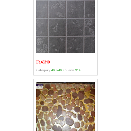
IR.43310
Category
400x400
Views
914