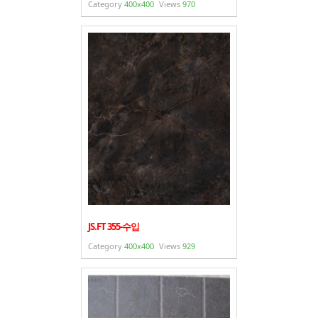
Category
400x400
Views
970
JS.FT 355-수입
Category
400x400
Views
929