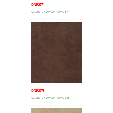
DNP.2774
Category
400x400
Views
871
DNP.2773
Category
400x400
Views
905