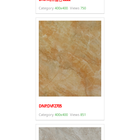
Category
400x400
Views
750
DNP.DVF2705
Category
400x400
Views
851