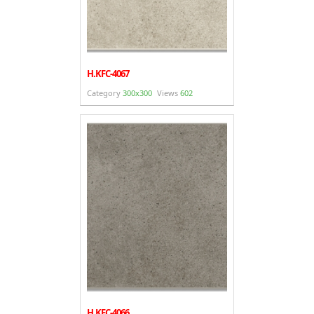
H.KFC-4067
Category
300x300
Views
602
H.KFC-4066