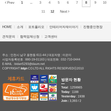
Prev
1
...
3
4
5
6
7
8
9
10
11
12
Next
HOME
소개
포트폴리오
인테리어자재이야기
진행중인현장
견적문의
협력업체신청
고객센터
주소 : 인천시 남구 용현동 611-44 | 대표자명 : 이은미
사업자등록번호 : 880-19-01163 | 대표전화 : 032-710-0444
E-MAIL : bidan5293@daum.net
COPYRIGHT
iidgn
CO.LTD ALL RIGHTS RESERVEDⓒ2010
방문자 현황
Total
: 1259965
Today
: 1188
Yesterday
: 1938
Join :
3,393 / 2