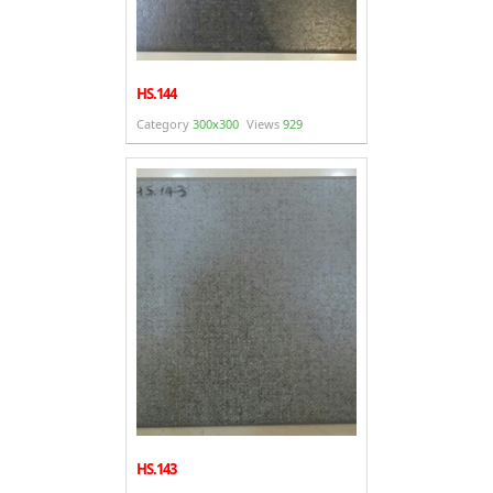
HS.144
Category
300x300
Views
929
HS.143