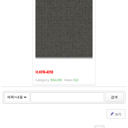
H.KFB-4318
Category
300x300
Views
922
검색
쓰기