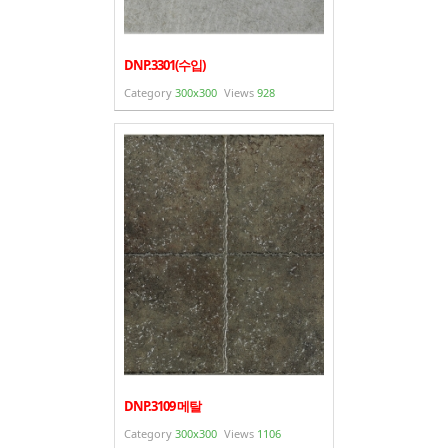
DNP.3301(수입)
Category
300x300
Views
928
DNP.3109 메탈
Category
300x300
Views
1106