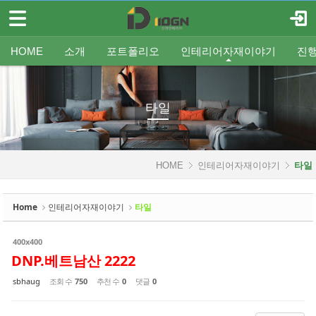
메뉴 건너뛰기
로그인
회원가입
Sketchbook5, 스케치북5
HOME
HOME
소개
포트폴리오
인테리어자재이야기
진
소개
인사말
평형별인테리어
조명
인테리어
온라인견적
공지
중문/파티션
A/S신청
사업분야
샷시
무료출장견적
평형별샷시
Q&A
조직도
욕실
FAQ
타일
인테리어셀프자동견적
오시는 길
기타공사
가구류
도장
바닥재
벽지
포트폴리오
타일
Sketchbook5, 스케치북5
인테리어자재이야기
HOME
인테리어자재이야기
타일
- 조명
- 중문/파티션
Home
인테리어자재이야기
타일
- 욕실
400x400
- 타일
DNP.베트남산 2222
- 가구류
sbhaug
조회 수
750
추천 수
0
댓글
0
- 도장