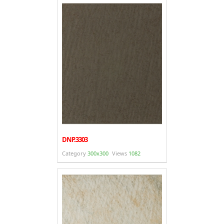
DNP.3303
Category
300x300
Views
1082