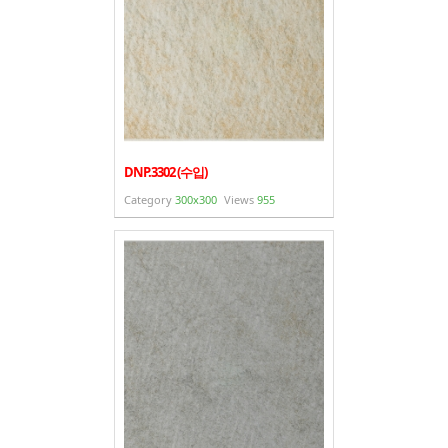
DNP.3302 (수입)
Category
300x300
Views
955