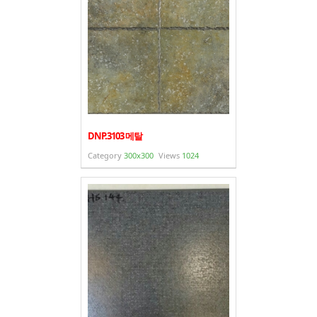
DNP.3103 메탈
Category
300x300
Views
1024