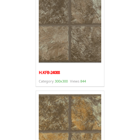
H.KFB-24088
Category
300x300
Views
844