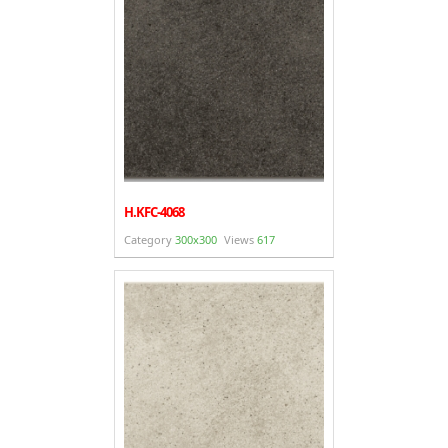
H.KFC-4068
Category
300x300
Views
617