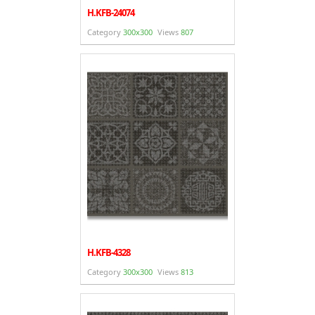
H.KFB-24074
Category
300x300
Views
807
H.KFB-4328
Category
300x300
Views
813