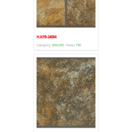
H.KFB-24084
Category
300x300
Views
790