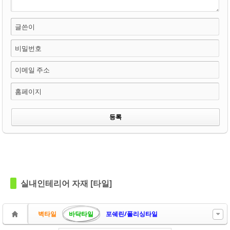
글쓴이
비밀번호
이메일 주소
홈페이지
실내인테리어 자재 [타일]
벽타일
바닥타일
포쉐린/폴리싱타일