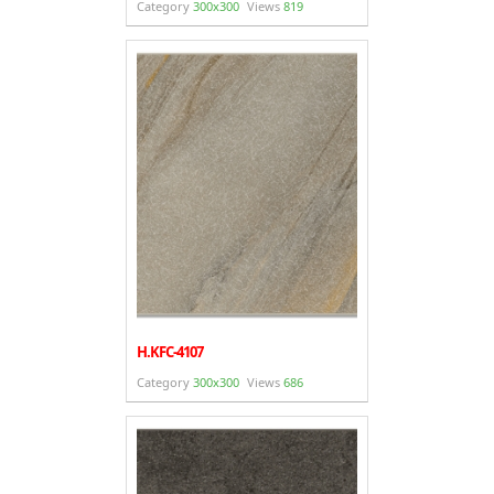
Category
300x300
Views
819
H.KFC-4107
Category
300x300
Views
686