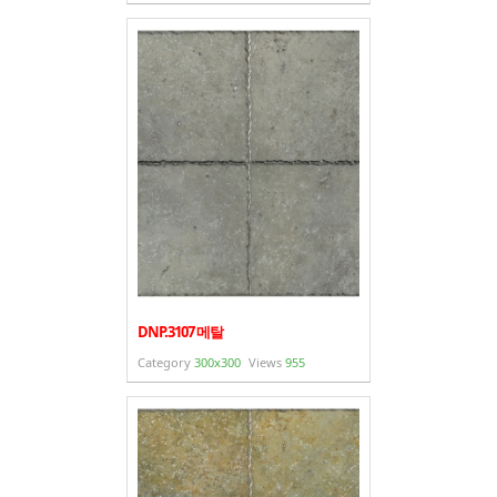
DNP.3107 메탈
Category
300x300
Views
955