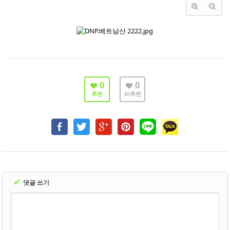
- 바닥재
- 벽지
- 도어류
- 몰딩
0
0
- 아트월.등박스
추천
비추천
- 하이샷시 브랜드
- 폴딩도어
진행중인현장
견적문의
✔
댓글 쓰기
협력업체신청
고객센터