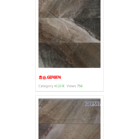
- 바닥재
- 벽지
- 도어류
- 몰딩
- 아트월.등박스
- 하이샷시 브랜드
- 폴딩도어
효승.GEF6974
Category
비규격
Views
756
진행중인현장
견적문의
협력업체신청
고객센터