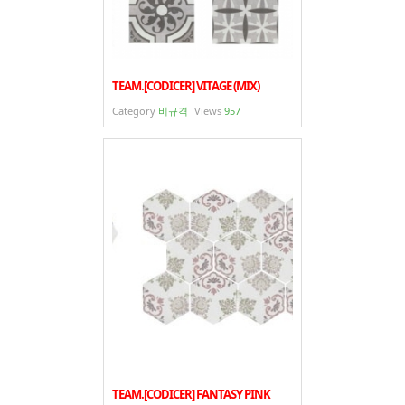
TEAM.[CODICER] VITAGE (MIX)
Category
비규격
Views
957
TEAM.[CODICER] FANTASY PINK