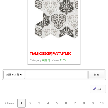
TEAM.[CODICER] FANTASY MIX
Category
비규격
Views
1163
검색
쓰기
Prev
1
2
3
4
5
6
7
8
9
10