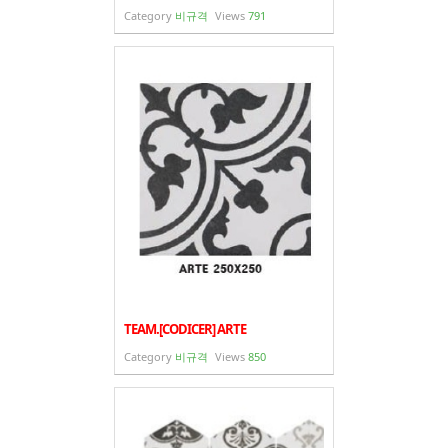
Category
비규격
Views
791
TEAM.[CODICER] ARTE
Category
비규격
Views
850