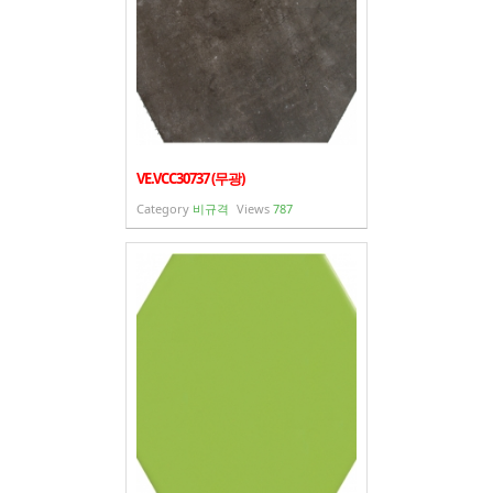
VE.VCC30737 (무광)
Category
비규격
Views
787