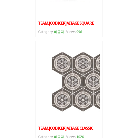
TEAM.[CODICER] VITAGE SQUARE
Category
비규격
Views
996
TEAM.[CODICER] VITAGE CLASSIC
Category
비규격
Views
1026