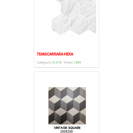
TEAM.CARRARA HEXA
Category
비규격
Views
1204