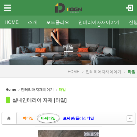
메뉴 건너뛰기
로그인
회원가입
Sketchbook5, 스케치북5
HOME
HOME
소개
포트폴리오
인테리어자재이야기
진
소개
인사말
평형별인테리어
조명
인테리어
온라인견적
공지
중문/파티션
A/S신청
사업분야
샷시
무료출장견적
평형별샷시
Q&A
조직도
욕실
FAQ
타일
인테리어셀프자동견적
오시는 길
기타공사
가구류
도장
바닥재
벽지
포트폴리오
타일
Sketchbook5, 스케치북5
인테리어자재이야기
HOME
인테리어자재이야기
타일
- 조명
- 중문/파티션
Home
인테리어자재이야기
타일
- 욕실
실내인테리어 자재 [타일]
- 타일
벽타일
바닥타일
포쉐린/폴리싱타일
- 가구류
- 도장