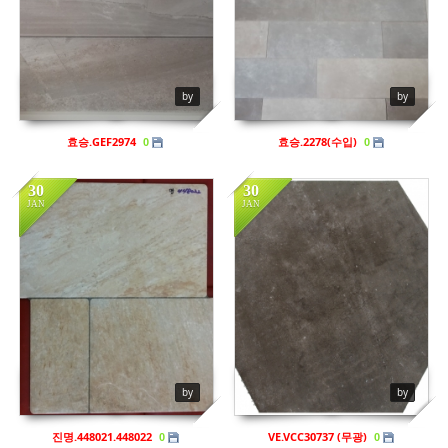
by
by
효승.GEF2974
효승.2278(수입)
0
0
30
30
JAN
JAN
in
비규격
in
비규격
Views
748
Views
870
by
by
진명.448021.448022
VE.VCC30737 (무광)
0
0