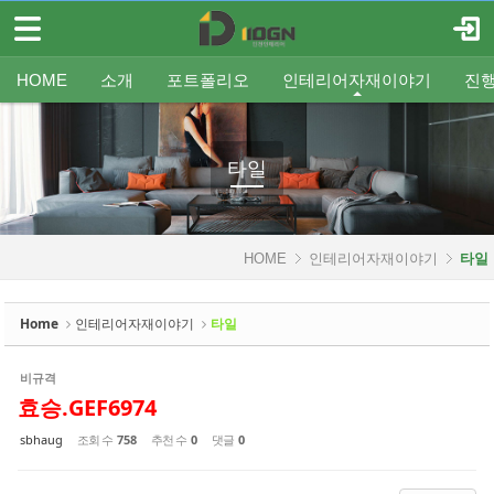
메뉴 건너뛰기
로그인
회원가입
Sketchbook5, 스케치북5
HOME
HOME
소개
포트폴리오
인테리어자재이야기
진
소개
인사말
평형별인테리어
조명
인테리어
온라인견적
공지
중문/파티션
A/S신청
사업분야
샷시
무료출장견적
평형별샷시
Q&A
조직도
욕실
FAQ
타일
인테리어셀프자동견적
오시는 길
기타공사
가구류
도장
바닥재
벽지
포트폴리오
타일
Sketchbook5, 스케치북5
인테리어자재이야기
HOME
인테리어자재이야기
타일
- 조명
- 중문/파티션
Home
인테리어자재이야기
타일
- 욕실
비규격
- 타일
효승.GEF6974
- 가구류
sbhaug
조회 수
758
추천 수
0
댓글
0
- 도장