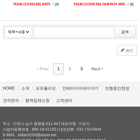
TEAM.[CODICER] ARTE
TEAM.[CODICER] FANTASY MIX
0
0
검색
쓰기
Prev
1
2
3
Next
HOME
소개
포트폴리오
인테리어자재이야기
진행중인현장
견적문의
협력업체신청
고객센터
주소 : 인천시 남구 용현동 611-44 | 대표자명 : 이은미
사업자등록번호 : 880-19-01163 | 대표전화 : 032-710-0444
E-MAIL : bidan5293@daum.net