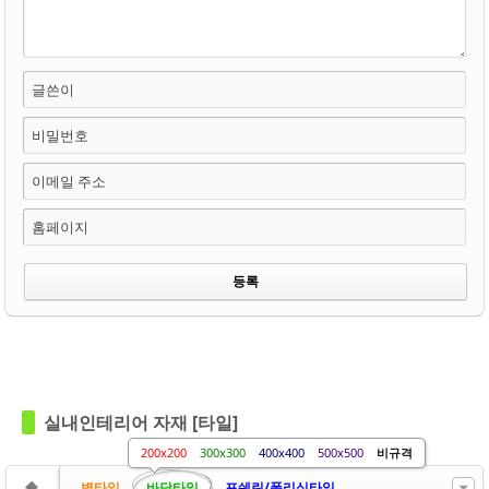
글쓴이
비밀번호
이메일 주소
홈페이지
in
비규격
Views
805
실내인테리어 자재 [타일]
200x200
300x300
400x400
500x500
비규격
벽타일
바닥타일
포쉐린/폴리싱타일