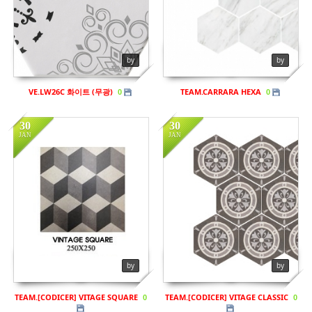
by
by
VE.LW26C 화이트 (무광)
TEAM.CARRARA HEXA
0
0
30
30
JAN
JAN
in
비규격
in
비규격
Views
961
Views
935
by
by
TEAM.[CODICER] VITAGE SQUARE
TEAM.[CODICER] VITAGE CLASSIC
0
0