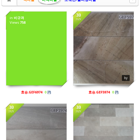
30
30
in
비규격
JAN
JAN
Views
758
in
비규격
in
비규격
Views
972
Views
920
by sbhaug
by
효승.GEF6974
효승.GEF5974
0
0
30
30
JAN
JAN
in
비규격
in
비규격
Views
707
Views
793