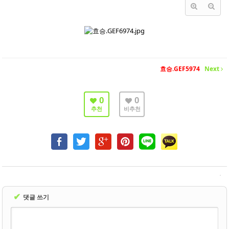
- 바닥재
- 벽지
- 도어류
- 몰딩
효승.GEF5974
Next
- 아트월.등박스
0
0
- 하이샷시 브랜드
추천
비추천
- 폴딩도어
진행중인현장
견적문의
협력업체신청
✔
댓글 쓰기
고객센터