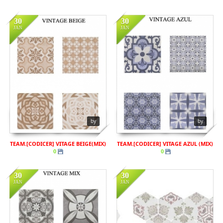
30
30
JAN
JAN
in
비규격
in
비규격
Views
959
Views
792
by
by
TEAM.[CODICER] VITAGE BEIGE(MIX)
TEAM.[CODICER] VITAGE AZUL (MIX)
0
0
30
30
JAN
JAN
in
비규격
in
비규격