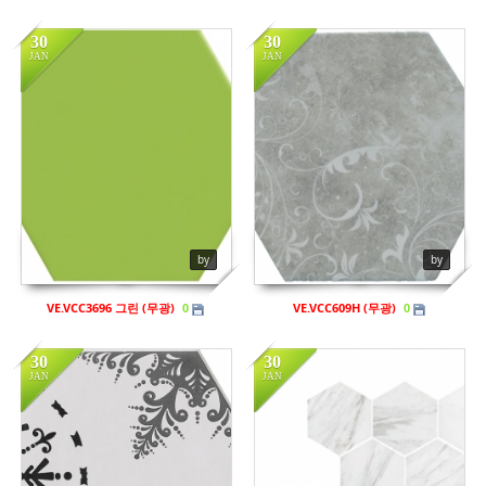
30
30
JAN
JAN
in
비규격
in
비규격
Views
780
Views
1204
by
by
VE.VCC3696 그린 (무광)
VE.VCC609H (무광)
0
0
30
30
JAN
JAN
in
비규격
in
비규격
Views
996
Views
1030