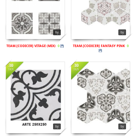
Views
850
Views
1163
by
by
TEAM.[CODICER] VITAGE (MIX)
TEAM.[CODICER] FANTASY PINK
0
0
30
30
JAN
JAN
by
by