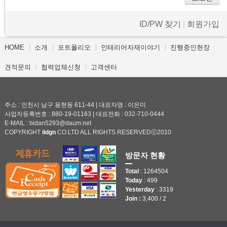
- 바닥재
ID/PW 찾기
|
회원가입
- 벽지
- 도어류
HOME
소개
포트폴리오
인테리어자재이야기
진행중인현장
- 몰딩
견적문의
협력업체신청
고객센터
- 아트월.등박스
- 하이샷시 브랜드
주소 : 인천시 남구 용현동 611-44 | 대표자명 : 이은미
사업자등록번호 : 880-19-01163 | 대표전화 : 032-710-0444
E-MAIL : bidan5293@daum.net
- 폴딩도어
COPYRIGHT
iidgn
CO.LTD ALL RIGHTS RESERVEDⓒ2010
진행중인현장
방문자 현황
견적문의
Total
: 1264504
Today
: 499
협력업체신청
Yesterday
: 3319
Join :
3,400 / 2
고객센터