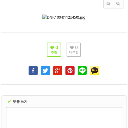
- 바닥재
- 벽지
- 도어류
- 몰딩
0
0
- 아트월.등박스
추천
비추천
- 하이샷시 브랜드
- 폴딩도어
진행중인현장
견적문의
✔
댓글 쓰기
협력업체신청
고객센터