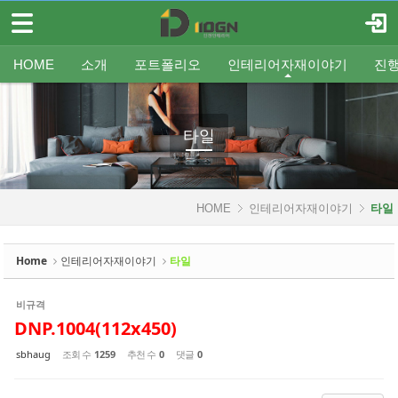
메뉴 건너뛰기
로그인
회원가입
Sketchbook5, 스케치북5
HOME
HOME
소개
포트폴리오
인테리어자재이야기
진
소개
인사말
평형별인테리어
조명
인테리어
온라인견적
공지
중문/파티션
A/S신청
사업분야
샷시
무료출장견적
평형별샷시
Q&A
조직도
욕실
FAQ
타일
인테리어셀프자동견적
오시는 길
기타공사
가구류
도장
바닥재
벽지
포트폴리오
타일
Sketchbook5, 스케치북5
인테리어자재이야기
HOME
인테리어자재이야기
타일
- 조명
- 중문/파티션
Home
인테리어자재이야기
타일
- 욕실
비규격
- 타일
DNP.1004(112x450)
- 가구류
sbhaug
조회 수
1259
추천 수
0
댓글
0
- 도장