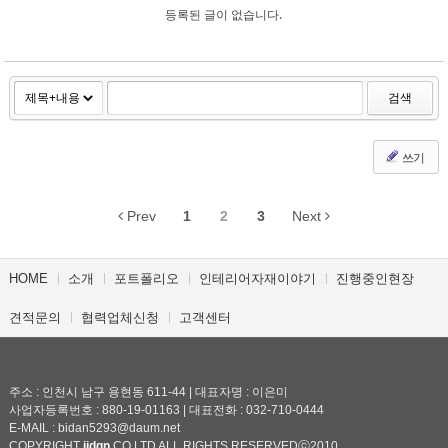
등록된 글이 없습니다.
검색
쓰기
Prev
1
2
3
Next
HOME
소개
포트폴리오
인테리어자재이야기
진행중인현장
견적문의
협력업체신청
고객센터
주소 : 인천시 남구 용현동 611-44 | 대표자명 : 이은미
사업자등록번호 : 880-19-01163 | 대표전화 : 032-710-0444
E-MAIL : bidan5293@daum.net
COPYRIGHT
iidgn
CO.LTD ALL RIGHTS RESERVEDⓒ2010