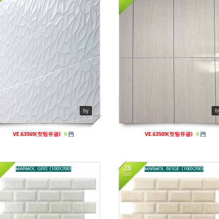
n
비규격
in
비규격
iews
899
Views
912
by
b
VE.63569(컷팅유광)
VE.63509(컷팅유광)
0
0
28
JAN
n
비규격
in
비규격