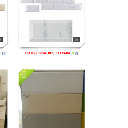
Views
838
y
by
TEAM.[RIBESALBES] CARRARA
0
0
28
JAN