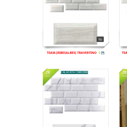
Views
925
V
by
TEAM.[RIBESALBES] TRAVERTINO
TE
0
28
28
JAN
JAN
i
V