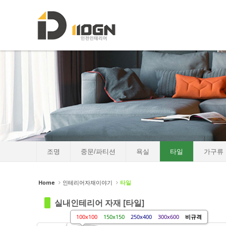
로그인
회원가입
Sketchbook5, 스케치북5
Sketchbook5, 스케치북5
HOME
소개
포트폴리오
Sketchbook5, 스케치북5
Sketchbook5, 스케치북5
인테리어자재이야기
- 조명
in
비규격
i
Views
898
V
- 중문/파티션
조명
중문/파티션
욕실
타일
가구류
- 욕실
- 타일
Home
인테리어자재이야기
타일
- 가구류
실내인테리어 자재 [타일]
- 도장
100x100
150x150
250x400
300x600
비규격