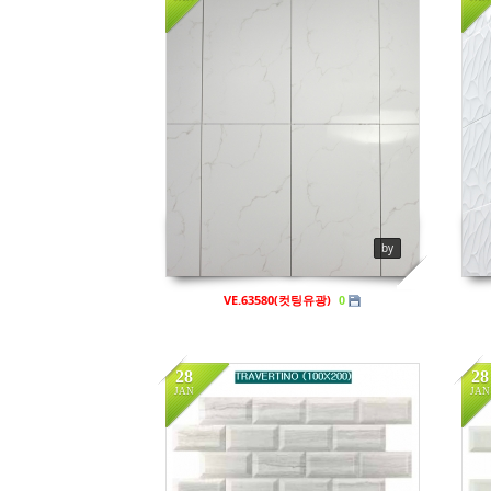
in
비규격
i
Views
915
V
by
VE.63580(컷팅유광)
0
28
28
JAN
JAN
in
비규격
i