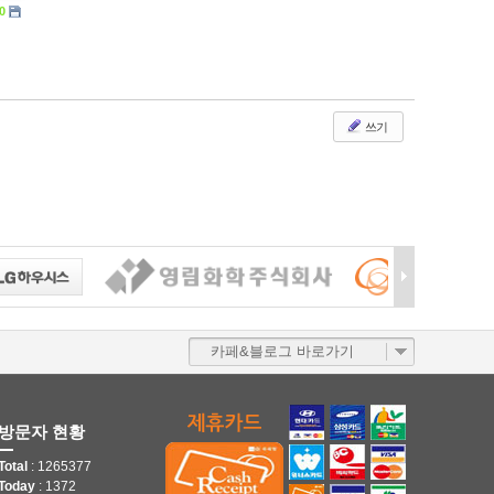
0
쓰기
카페&블로그 바로가기
방문자 현황
Total
: 1265377
Today
: 1372