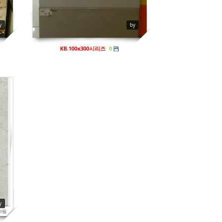
y
by
KB.100x300시리즈
0
y