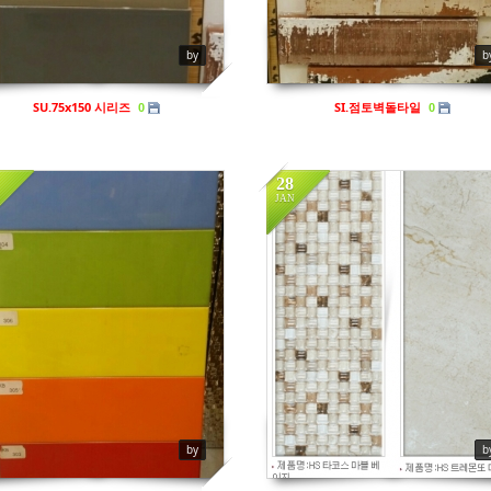
by
b
SU.75x150 시리즈
SI.점토벽돌타일
0
0
28
JAN
by
b