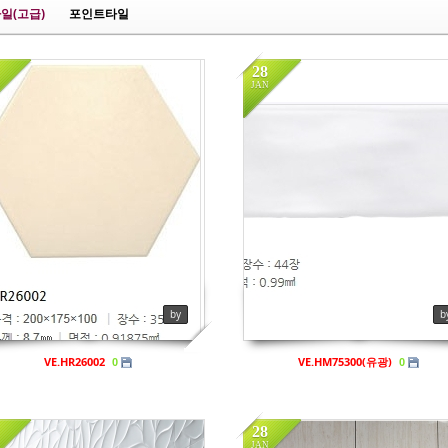
일(고급)
포인트타일
28
JAN
n
비규격
in
비규격
iews
719
Views
869
by
b
VE.HR26002
VE.HM75300(유광)
0
0
28
JAN