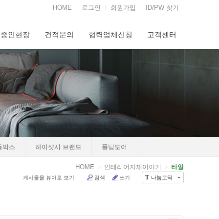
HOME
로그인
회원가입
ID/PW 찾기
행중인현장
견적문의
협력업체신청
고객센터
in
비규격
Views
812
등박스
하이샷시 브랜드
폴딩도어
HOME
인테리어자재이야기
타일
게시물을 뷰어로 보기
검색
쓰기
나눔고딕
T