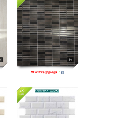
in
비규격
Views
867
y
by
VE.63235(컷팅유광)
0
28
JAN
in
비규격