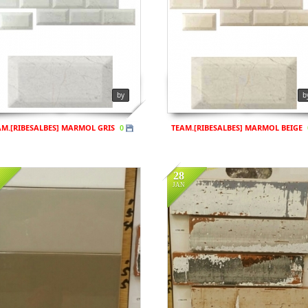
iews
1033
Views
932
by
b
AM.[RIBESALBES] MARMOL GRIS
TEAM.[RIBESALBES] MARMOL BEIGE
0
28
JAN
n
비규격
in
비규격
iews
882
Views
808