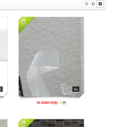
Li
Zi
G
st
n
al
e
le
28
r
JAN
y
in
비규격
Views
815
y
by
VE.63581(컷팅)
0
28
JAN