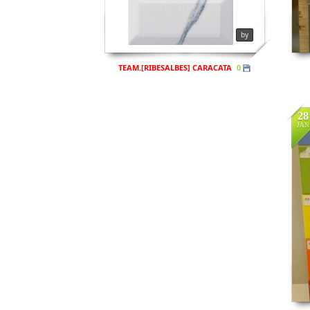
by
TEAM.[RIBESALBES] CARACATA
0
28
JAN