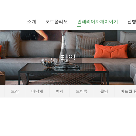
소개
포트폴리오
인테리어자재이야기
진
타일
n
비규격
in
비규격
iews
754
Views
875
도장
바닥재
벽지
도어류
몰딩
아트월.