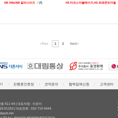
KB.100x300 칼라시리즈
HS.타코스마블베이지,HS.트레몬또마필
0
Prev
1
2
Next
기
진행중인현장
견적문의
협력업체신청
고객센터
 611-44 | 대표자명 : 이은미
-01163 | 대표전화 : 032-710-0444
@daum.net