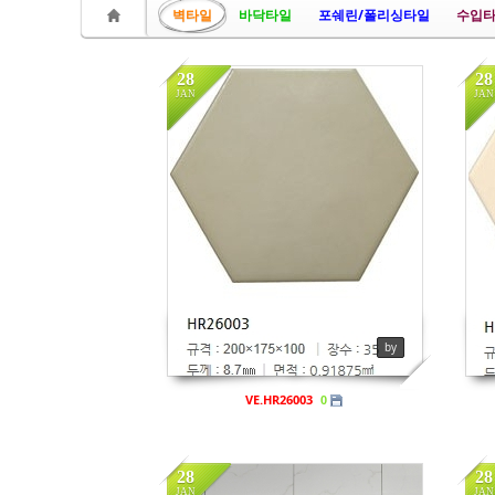
벽타일
바닥타일
포쉐린/폴리싱타일
수입타
- 바닥재
- 벽지
28
28
JAN
JAN
- 도어류
- 몰딩
in
비규격
i
- 아트월.등박스
Views
936
V
- 하이샷시 브랜드
- 폴딩도어
진행중인현장
by
견적문의
VE.HR26003
0
협력업체신청
고객센터
28
28
JAN
JAN