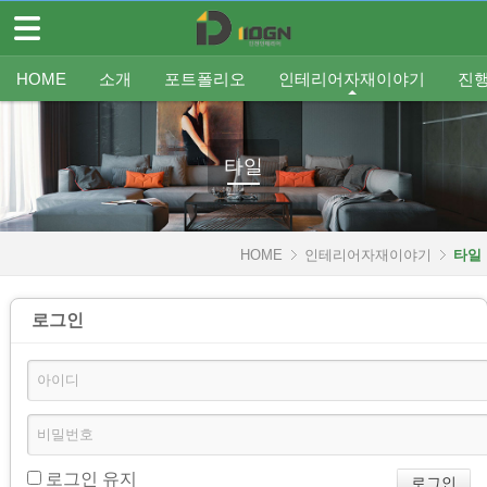
메뉴 건너뛰기
HOME
HOME
소개
포트폴리오
인테리어자재이야기
진
소개
인사말
평형별인테리어
조명
인테리어
온라인견적
공지
중문/파티션
A/S신청
사업분야
샷시
무료출장견적
평형별샷시
Q&A
조직도
욕실
FAQ
타일
인테리어셀프자동견적
오시는 길
기타공사
가구류
도장
바닥재
벽지
포트폴리오
타일
인테리어자재이야기
HOME
인테리어자재이야기
타일
- 조명
- 중문/파티션
로그인
- 욕실
- 타일
- 가구류
- 도장
로그인 유지