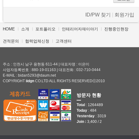
- 바닥재
ID/PW 찾기
|
회원가입
- 벽지
- 도어류
HOME
소개
포트폴리오
인테리어자재이야기
진행중인현장
- 몰딩
견적문의
협력업체신청
고객센터
- 아트월.등박스
- 하이샷시 브랜드
주소 : 인천시 남구 용현동 611-44 | 대표자명 : 이은미
사업자등록번호 : 880-19-01163 | 대표전화 : 032-710-0444
E-MAIL : bidan5293@daum.net
- 폴딩도어
COPYRIGHT
iidgn
CO.LTD ALL RIGHTS RESERVEDⓒ2010
진행중인현장
방문자 현황
견적문의
Total
: 1264489
Today
: 484
협력업체신청
Yesterday
: 3319
Join :
3,400 / 2
고객센터