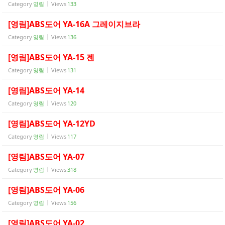
Category
영림
Views
133
- 바닥재
[영림]ABS도어 YA-16A 그레이지브라
- 벽지
Category
영림
Views
136
- 도어류
[영림]ABS도어 YA-15 젠
- 몰딩
Category
영림
Views
131
- 아트월.등박스
[영림]ABS도어 YA-14
- 하이샷시 브랜드
Category
영림
Views
120
[영림]ABS도어 YA-12YD
- 폴딩도어
Category
영림
Views
117
진행중인현장
[영림]ABS도어 YA-07
견적문의
Category
영림
Views
318
협력업체신청
[영림]ABS도어 YA-06
Category
영림
Views
156
고객센터
[영림]ABS도어 YA-02