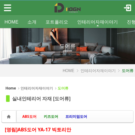
메뉴 건너뛰기
로그인
회원가입
Sketchbook5, 스케치북5
HOME
HOME
소개
포트폴리오
인테리어자재이야기
진
소개
인사말
평형별인테리어
조명
인테리어
온라인견적
공지
중문/파티션
A/S신청
사업분야
샷시
무료출장견적
평형별샷시
Q&A
조직도
욕실
FAQ
타일
인테리어셀프자동견적
오시는 길
기타공사
가구류
도장
바닥재
벽지
포트폴리오
도어류
Sketchbook5, 스케치북5
인테리어자재이야기
HOME
인테리어자재이야기
도어류
- 조명
- 중문/파티션
Home
인테리어자재이야기
도어류
- 욕실
실내인테리어 자재 [도어류]
- 타일
ABS도어
키즈도어
프리미엄도어
- 가구류
- 도장
[영림]ABS도어 YA-17 빅토리안