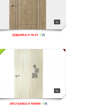
ews
172
by
[영림]ABS도어 YA-01
0
프리미엄도어
ews
138
by
[예다지]ABS도어 NID050
0