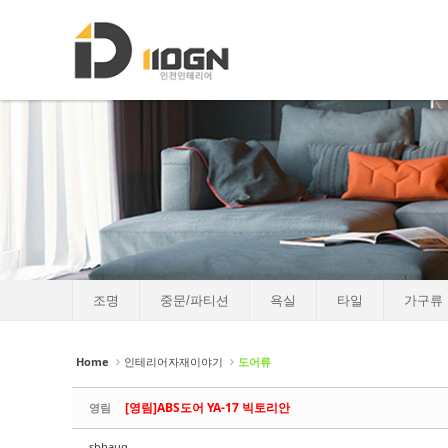
로그인
회원가입
Sketchbook5, 스케치북5
Sketchbook5, 스케치북5
HOME
소개
포트폴리오
Sketchbook5, 스케치북5
Sketchbook5, 스케치북5
인테리어자재이야기
- 조명
- 중문/파티션
조명
중문/파티션
욕실
타일
가구류
- 욕실
- 타일
Home
인테리어자재이야기
도어류
- 가구류
[영림]ABS도어 YA-17 빅토리안
영림
- 도장
sbhaug