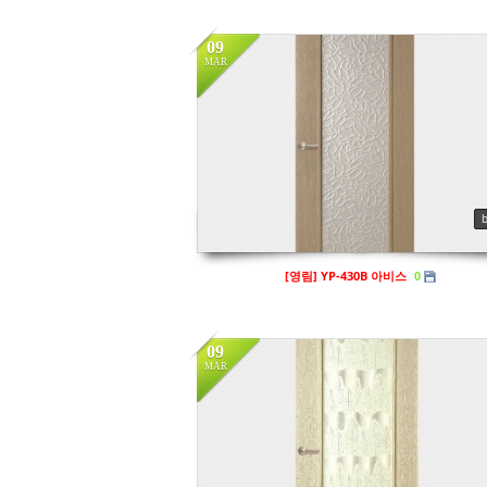
09
MAR
in
프리미엄도어
Views
135
[영림] YP-430B 아비스
0
09
MAR