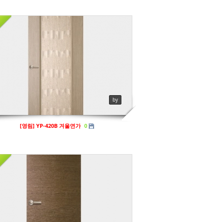
프리미엄도어
ews
164
by
[영림] YP-420B 겨울연가
0