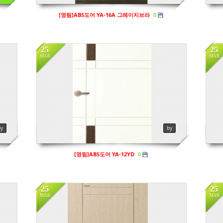
[영림]ABS도어 YA-16A 그레이지브라
0
25
25
MAR
MAR
in
영림
in
Views
129
Vi
by
by
[영림]ABS도어 YA-12YD
0
25
25
MAR
MAR