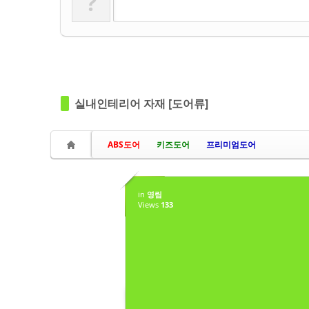
?
실내인테리어 자재 [도어류]
ABS도어
키즈도어
프리미엄도어
25
in
영림
MAR
Views
133
in
영림
Views
120
by sbha