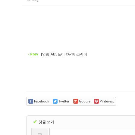
- 바닥재
- 벽지
- 도어류
- 몰딩
- 아트월.등박스
Prev
[영림]ABS도어 YA-18 스퀘어
- 하이샷시 브랜드
- 폴딩도어
진행중인현장
견적문의
Facebook
Twitter
Google
Pinterest
협력업체신청
✔
댓글 쓰기
고객센터