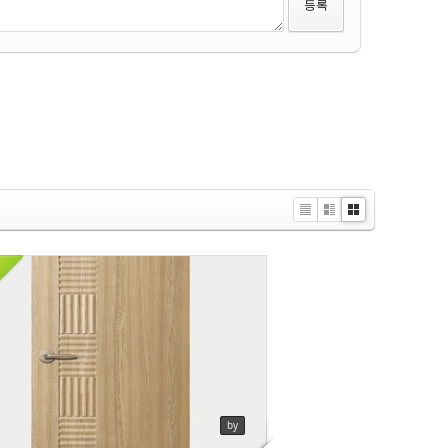
영림
ews
131
Li
Zi
G
st
n
al
e
le
r
y
영림
ews
318
by