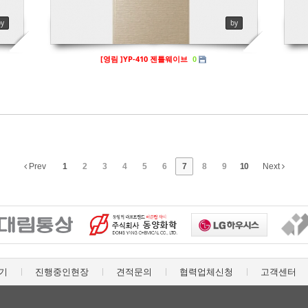
by
by
[영림 ]YP-410 젠틀웨이브
0
Prev
1
2
3
4
5
6
7
8
9
10
Next
기
진행중인현장
견적문의
협력업체신청
고객센터