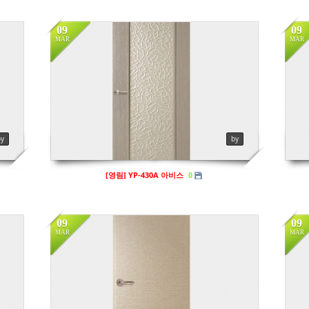
09
09
MAR
MAR
in
프리미엄도어
in
Views
141
Vi
by
by
[영림] YP-430A 아비스
0
09
09
MAR
MAR