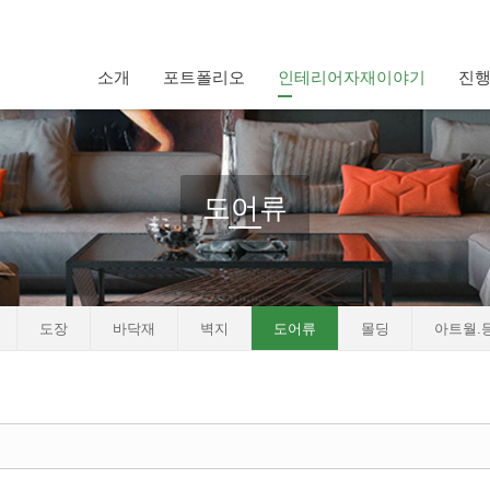
소개
포트폴리오
인테리어자재이야기
진
도어류
도장
바닥재
벽지
도어류
몰딩
아트월.