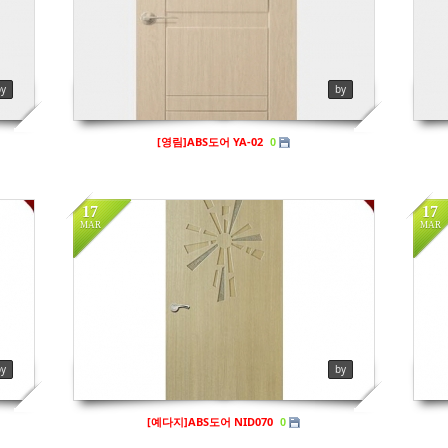
Views
306
Vi
by
by
[영림]ABS도어 YA-02
0
17
17
MAR
MAR
in
프리미엄도어
in
Views
137
Vi
by
by
[예다지]ABS도어 NID070
0