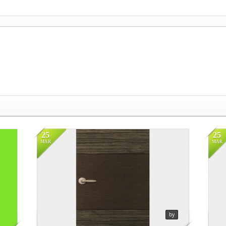
in
영림
in
Views
136
Vi
25
25
MAR
MAR
in
영림
in
Views
117
Vi
ug
by