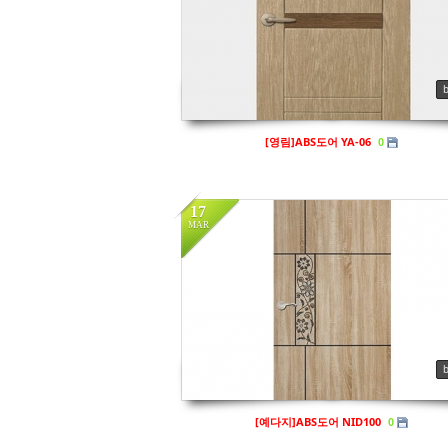
Views
136
[영림]ABS도어 YA-06
0
17
MAR
in
프리미엄도어
Views
145
[예다지]ABS도어 NID100
0