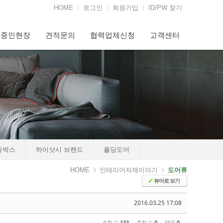
HOME
로그인
회원가입
ID/PW 찾기
행중인현장
견적문의
협력업체신청
고객센터
등박스
하이샷시 브랜드
폴딩도어
HOME
인테리어자재이야기
도어류
뷰어로 보기
✔
2016.03.25 17:08
조회 수
133
추천 수
0
댓글
0