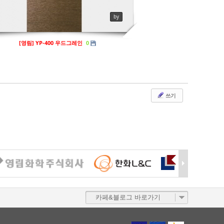
by
[영림] YP-400 우드그레인
0
쓰기
카페&블로그 바로가기