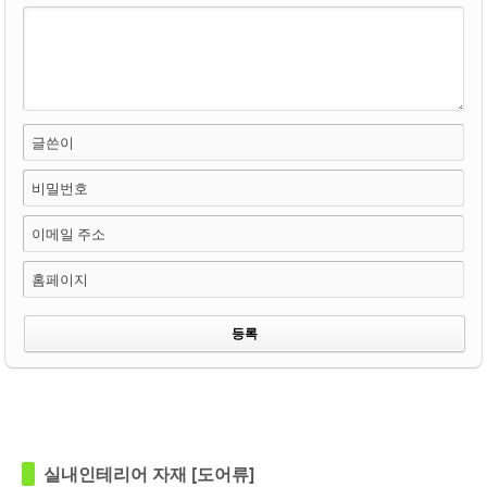
글쓴이
비밀번호
이메일 주소
홈페이지
in
영림
in
영림
실내인테리어 자재 [도어류]
Views
133
Views
136