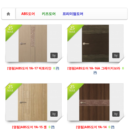
ABS도어
키즈도어
프리미엄도어
25
25
MAR
MAR
in
영림
in
영림
by
by
Views
131
Views
120
[영림]ABS도어 YA-17 빅토리안
[영림]ABS도어 YA-16A 그레이지브라
0
0
25
25
MAR
MAR
in
영림
in
영림
Views
117
Views
318
by
by
[영림]ABS도어 YA-15 젠
[영림]ABS도어 YA-14
0
0