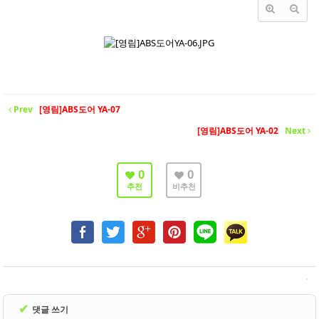
- 바닥재
- 벽지
- 도어류
- 몰딩
Prev
[영림]ABS도어 YA-07
- 아트월.등박스
[영림]ABS도어 YA-02
Next
- 하이샷시 브랜드
- 폴딩도어
0
0
추천
비추천
진행중인현장
견적문의
협력업체신청
고객센터
✔
댓글 쓰기