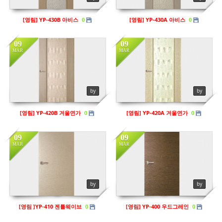
[영림] YP-430B 아비스
[영림] YP-430A 아비스
0
0
09
09
MAR
MAR
in
프리미엄도어
in
프리미엄도어
Views
141
Views
164
by
by
[영림] YP-420B 겨울연가
[영림] YP-420A 겨울연가
0
0
09
09
MAR
MAR
by
by
[영림 ]YP-410 젠틀웨이브
[영림] YP-400 우드그레인
0
0