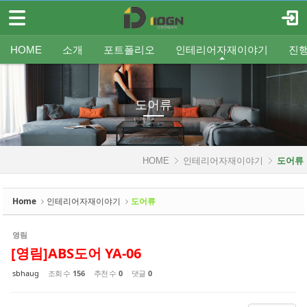
메뉴 건너뛰기
로그인
회원가입
Sketchbook5, 스케치북5
HOME
HOME
소개
포트폴리오
인테리어자재이야기
진
소개
인사말
평형별인테리어
조명
인테리어
온라인견적
공지
중문/파티션
A/S신청
사업분야
샷시
무료출장견적
평형별샷시
Q&A
조직도
욕실
FAQ
타일
인테리어셀프자동견적
오시는 길
기타공사
가구류
도장
바닥재
벽지
포트폴리오
도어류
Sketchbook5, 스케치북5
인테리어자재이야기
HOME
인테리어자재이야기
도어류
- 조명
- 중문/파티션
Home
인테리어자재이야기
도어류
- 욕실
영림
- 타일
[영림]ABS도어 YA-06
- 가구류
sbhaug
조회 수
156
추천 수
0
댓글
0
- 도장