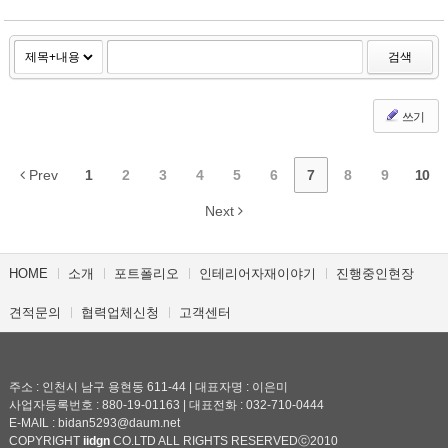
검색
쓰기
Prev
1
2
3
4
5
6
7
8
9
10
Next
HOME
소개
포트폴리오
인테리어자재이야기
진행중인현장
견적문의
협력업체신청
고객센터
주소 : 인천시 남구 용현동 611-44 | 대표자명 : 이은미
사업자등록번호 : 880-19-01163 | 대표전화 : 032-710-0444
E-MAIL : bidan5293@daum.net
COPYRIGHT
iidgn
CO.LTD ALL RIGHTS RESERVEDⓒ2010