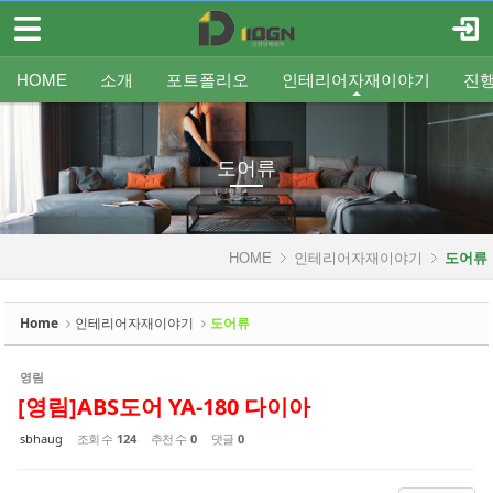
메뉴 건너뛰기
로그인
회원가입
Sketchbook5, 스케치북5
HOME
HOME
소개
포트폴리오
인테리어자재이야기
진
소개
인사말
평형별인테리어
조명
인테리어
온라인견적
공지
중문/파티션
A/S신청
사업분야
샷시
무료출장견적
평형별샷시
Q&A
조직도
욕실
FAQ
타일
인테리어셀프자동견적
오시는 길
기타공사
가구류
도장
바닥재
벽지
포트폴리오
도어류
Sketchbook5, 스케치북5
인테리어자재이야기
HOME
인테리어자재이야기
도어류
- 조명
- 중문/파티션
Home
인테리어자재이야기
도어류
- 욕실
영림
- 타일
[영림]ABS도어 YA-180 다이아
- 가구류
sbhaug
조회 수
124
추천 수
0
댓글
0
- 도장