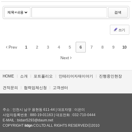
검색
쓰기
Prev
1
2
3
4
5
6
7
8
9
10
Next
HOME
소개
포트폴리오
인테리어자재이야기
진행중인현장
견적문의
협력업체신청
고객센터
주소 : 인천시 남구 용현동 611-44 | 대표자명 : 이은미
사업자등록번호 : 880-19-01163 | 대표전화 : 032-710-0444
E-MAIL : bidan5293@daum.net
COPYRIGHT
iidgn
CO.LTD ALL RIGHTS RESERVEDⓒ2010