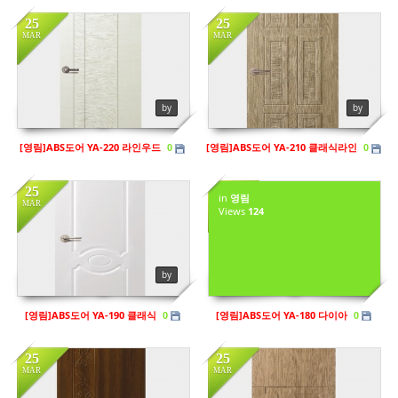
25
25
MAR
MAR
in
영림
Views
140
by
by
[영림]ABS도어 YA-220 라인우드
[영림]ABS도어 YA-210 클래식라인
0
0
25
25
in
영림
MAR
MAR
Views
124
in
영림
in
영림
Views
148
Views
134
by
by sbhaug
[영림]ABS도어 YA-190 클래식
[영림]ABS도어 YA-180 다이아
0
0
25
25
MAR
MAR