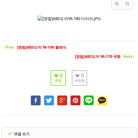
- 바닥재
- 벽지
- 도어류
- 몰딩
Prev
[영림]ABS도어 YA-190 클래식
- 아트월.등박스
[영림]ABS도어 YA-170 국화
Next
- 하이샷시 브랜드
- 폴딩도어
0
0
추천
비추천
진행중인현장
견적문의
협력업체신청
고객센터
✔
댓글 쓰기