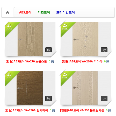
ABS도어
키즈도어
프리미엄도어
25
25
MAR
MAR
in
영림
in
영림
Views
139
Views
121
by
by
[영림]ABS도어 YA-270 노블스톤
[영림]ABS도어 YA-260A 티아라
0
0
25
25
MAR
MAR
in
영림
in
영림
Views
151
Views
109
by
by
[영림]ABS도어 YA-250A 밀키웨이
[영림]ABS도어 YA-230 블로썸가든
0
0