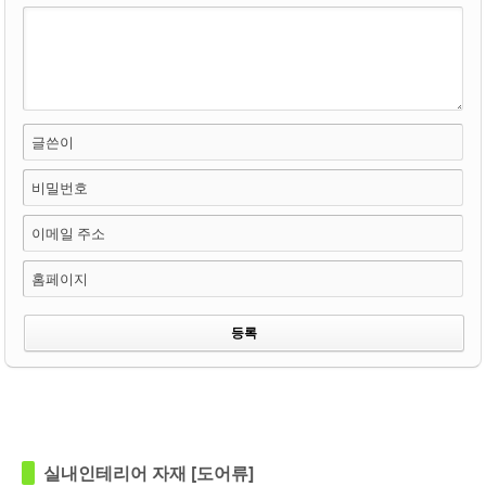
글쓴이
비밀번호
이메일 주소
홈페이지
in
영림
in
영림
실내인테리어 자재 [도어류]
Views
125
Views
120