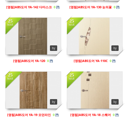
[영림]ABS도어 YA-142 다마스크
[영림]ABS도어 YA-130 눈의꽃
0
0
25
25
MAR
MAR
in
영림
in
영림
Views
140
Views
104
by
by
[영림]ABS도어 YA-120
[영림]ABS도어 YA-110C
0
0
25
25
MAR
MAR
by
by
[영림]ABS도어 YA-19 모던라인
[영림]ABS도어 YA-18 스퀘어
0
0