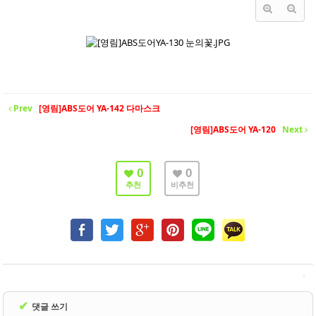
- 바닥재
- 벽지
- 도어류
- 몰딩
Prev
[영림]ABS도어 YA-142 다마스크
- 아트월.등박스
[영림]ABS도어 YA-120
Next
- 하이샷시 브랜드
- 폴딩도어
0
0
추천
비추천
진행중인현장
견적문의
협력업체신청
고객센터
✔
댓글 쓰기