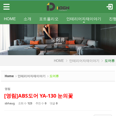
메뉴 건너뛰기
로그인
회원가입
Sketchbook5, 스케치북5
HOME
HOME
소개
포트폴리오
인테리어자재이야기
진
소개
인사말
평형별인테리어
조명
인테리어
온라인견적
공지
중문/파티션
A/S신청
사업분야
샷시
무료출장견적
평형별샷시
Q&A
조직도
욕실
FAQ
타일
인테리어셀프자동견적
오시는 길
기타공사
가구류
도장
바닥재
벽지
포트폴리오
도어류
Sketchbook5, 스케치북5
인테리어자재이야기
HOME
인테리어자재이야기
도어류
- 조명
- 중문/파티션
Home
인테리어자재이야기
도어류
- 욕실
영림
- 타일
[영림]ABS도어 YA-130 눈의꽃
- 가구류
sbhaug
조회 수
123
추천 수
0
댓글
0
- 도장