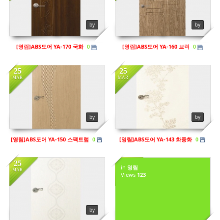
in
영림
in
영림
Views
116
Views
131
by
by
[영림]ABS도어 YA-170 국화
[영림]ABS도어 YA-160 브릭
0
0
25
25
MAR
MAR
in
영림
Views
126
by
by
[영림]ABS도어 YA-150 스팩트럼
[영림]ABS도어 YA-143 화중화
0
0
25
25
in
영림
MAR
MAR
Views
123
in
영림
in
영림
Views
154
Views
129
by
by sbhaug