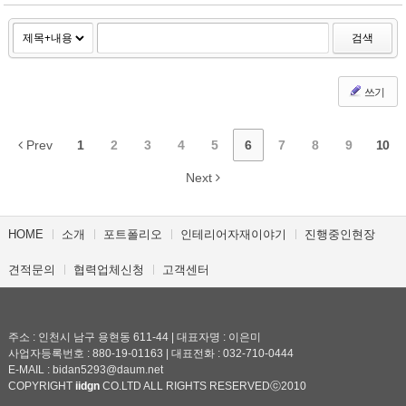
검색
쓰기
Prev
1
2
3
4
5
6
7
8
9
10
Next
HOME
소개
포트폴리오
인테리어자재이야기
진행중인현장
견적문의
협력업체신청
고객센터
주소 : 인천시 남구 용현동 611-44 | 대표자명 : 이은미
사업자등록번호 : 880-19-01163 | 대표전화 : 032-710-0444
E-MAIL : bidan5293@daum.net
COPYRIGHT
iidgn
CO.LTD ALL RIGHTS RESERVEDⓒ2010