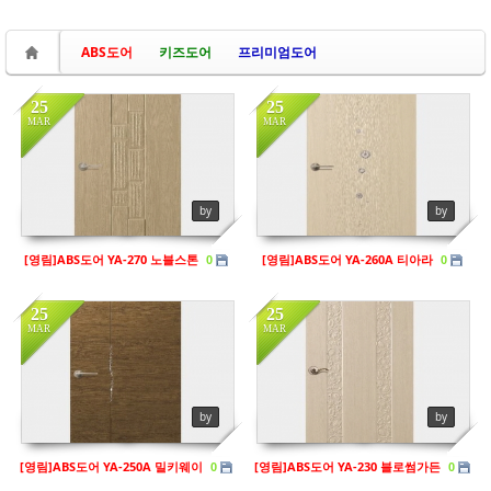
ABS도어
키즈도어
프리미엄도어
25
25
MAR
MAR
in
영림
in
영림
Views
141
Views
121
by
by
[영림]ABS도어 YA-270 노블스톤
[영림]ABS도어 YA-260A 티아라
0
0
25
25
MAR
MAR
in
영림
in
영림
Views
151
Views
109
by
by
[영림]ABS도어 YA-250A 밀키웨이
[영림]ABS도어 YA-230 블로썸가든
0
0