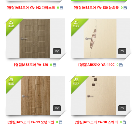
[영림]ABS도어 YA-142 다마스크
[영림]ABS도어 YA-130 눈의꽃
0
0
25
25
MAR
MAR
in
영림
in
영림
Views
140
Views
104
by
by
[영림]ABS도어 YA-120
[영림]ABS도어 YA-110C
0
0
25
25
MAR
MAR
by
by
[영림]ABS도어 YA-19 모던라인
[영림]ABS도어 YA-18 스퀘어
0
0