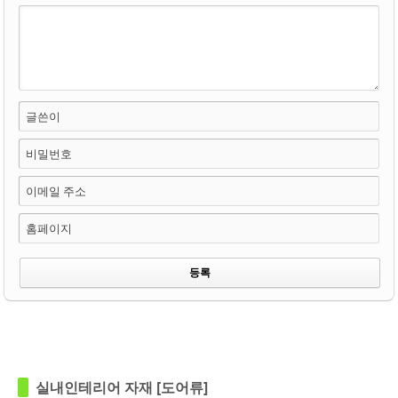
글쓴이
비밀번호
이메일 주소
홈페이지
in
영림
in
영림
실내인테리어 자재 [도어류]
Views
125
Views
121