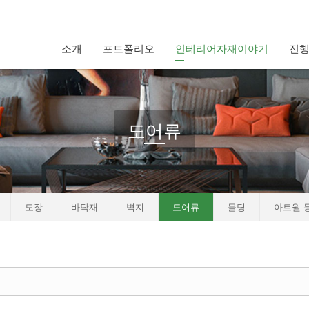
소개
포트폴리오
인테리어자재이야기
진
도어류
도장
바닥재
벽지
도어류
몰딩
아트월.