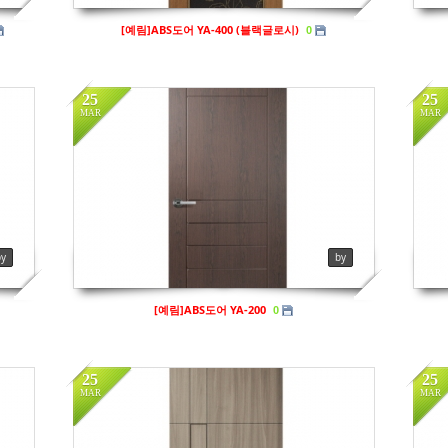
[예림]ABS도어 YA-400 (블랙글로시)
0
25
25
MAR
MAR
in
예림
in
Views
135
Vi
by
by
[예림]ABS도어 YA-200
0
25
25
MAR
MAR