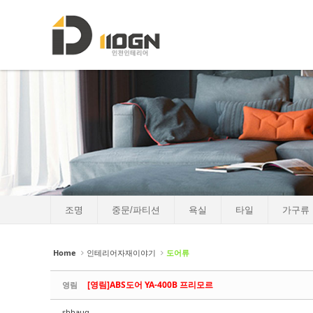
로그인
회원가입
Sketchbook5, 스케치북5
Sketchbook5, 스케치북5
HOME
소개
포트폴리오
Sketchbook5, 스케치북5
Sketchbook5, 스케치북5
인테리어자재이야기
- 조명
- 중문/파티션
조명
중문/파티션
욕실
타일
가구류
- 욕실
- 타일
Home
인테리어자재이야기
도어류
- 가구류
[영림]ABS도어 YA-400B 프리모르
영림
- 도장
sbhaug