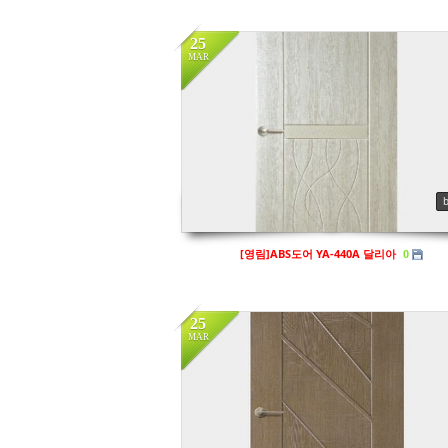
25
MAR
in
영림
Views
149
[영림]ABS도어 YA-440A 달리아
0
25
MAR