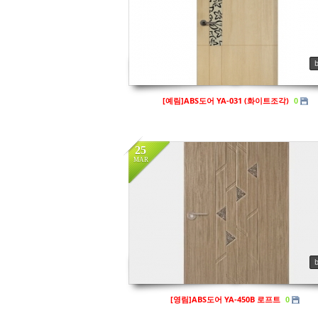
in
영림
Views
149
[예림]ABS도어 YA-031 (화이트조각)
0
25
MAR
in
영림
Views
164
[영림]ABS도어 YA-450B 로프트
0