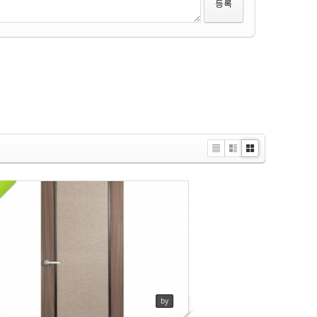
예림
ews
120
Li
Zi
G
st
n
al
e
le
r
y
예림
ews
120
by