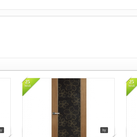
in
예림
in
Views
129
Vi
25
25
MAR
MAR
in
예림
in
Views
146
Vi
by
by