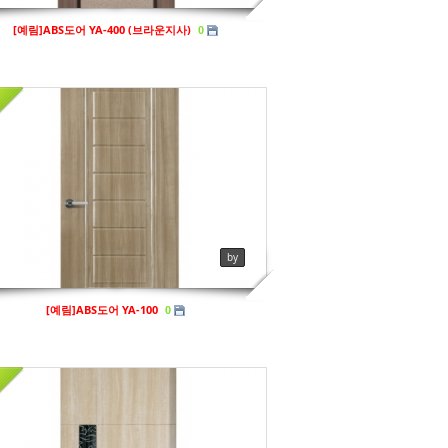
[예림]ABS도어 YA-400 (브라운지사)
0
예림
ews
169
by
[예림]ABS도어 YA-100
0