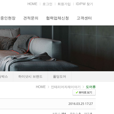
HOME
로그인
회원가입
ID/PW 찾기
행중인현장
견적문의
협력업체신청
고객센터
등박스
하이샷시 브랜드
폴딩도어
HOME
인테리어자재이야기
도어류
뷰어로 보기
✔
2016.03.25 17:27
조회 수
154
추천 수
0
댓글
0