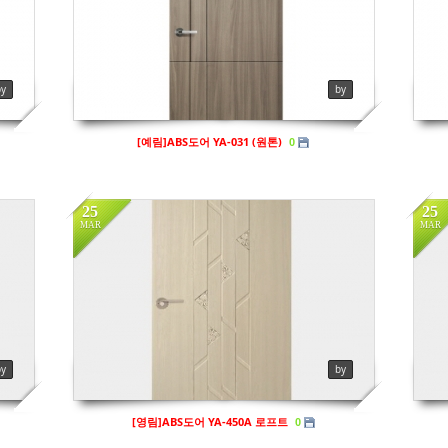
in
영림
in
Views
129
Vi
by
by
[예림]ABS도어 YA-031 (원톤)
0
25
25
MAR
MAR
in
영림
in
Views
156
Vi
by
by
[영림]ABS도어 YA-450A 로프트
0