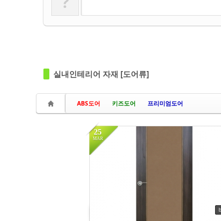
?
in
예림
Views
117
실내인테리어 자재 [도어류]
ABS도어
키즈도어
프리미엄도어
25
MAR
in
예림
Views
125