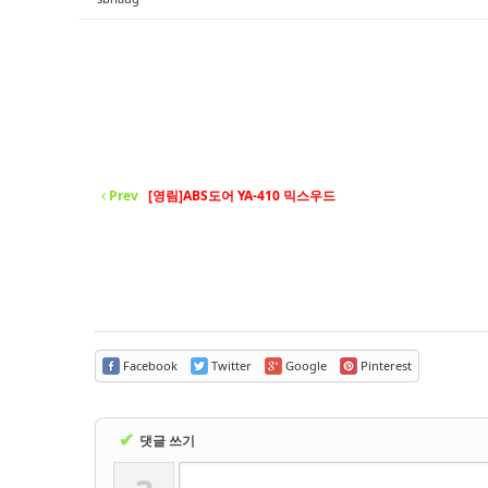
- 바닥재
- 벽지
- 도어류
- 몰딩
- 아트월.등박스
Prev
[영림]ABS도어 YA-410 믹스우드
- 하이샷시 브랜드
- 폴딩도어
진행중인현장
견적문의
Facebook
Twitter
Google
Pinterest
협력업체신청
✔
댓글 쓰기
고객센터