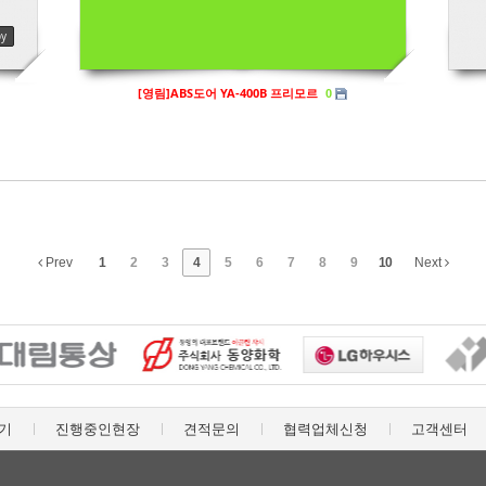
by
by sbhaug
[영림]ABS도어 YA-400B 프리모르
0
Prev
1
2
3
4
5
6
7
8
9
10
Next
기
진행중인현장
견적문의
협력업체신청
고객센터