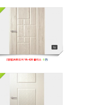
영림
ews
154
by
[영림]ABS도어 YA-420 블리스
0