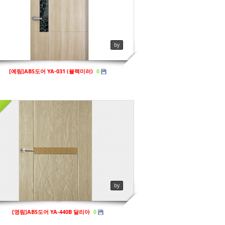
영림
ews
130
by
[예림]ABS도어 YA-031 (블랙미러)
0
영림
ews
156
by
[영림]ABS도어 YA-440B 달리아
0