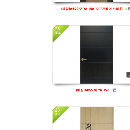
[예림]ABS도어 YA-400 (소프트레더 브라운)
0
25
MAR
in
예림
Views
128
[예림]ABS도어 YA-350
0
25
MAR