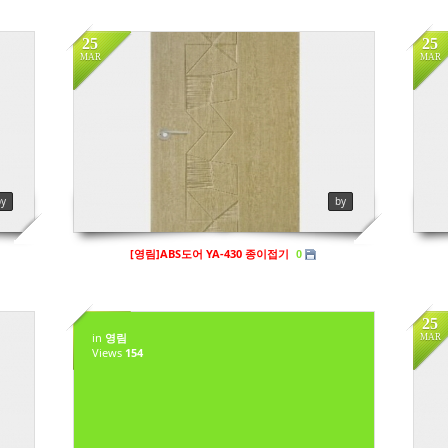
25
25
MAR
MAR
in
Vi
by
by
[영림]ABS도어 YA-430 종이접기
0
25
25
in
영림
MAR
MAR
Views
154