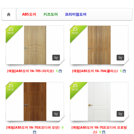
ABS도어
키즈도어
프리미엄도어
25
25
MAR
MAR
in
예림
in
예림
Views
139
Views
176
by
by
[예림]ABS도어 YA-705 (라지오)
[예림]ABS도어 YA-704(클라스)
0
0
25
25
MAR
MAR
in
예림
in
예림
by
by
Views
157
Views
117
[예림]ABS도어 YA-703(모디쉬 모던)
[예림]ABS도어 YA-702(모디쉬 프로방
0
스)
0