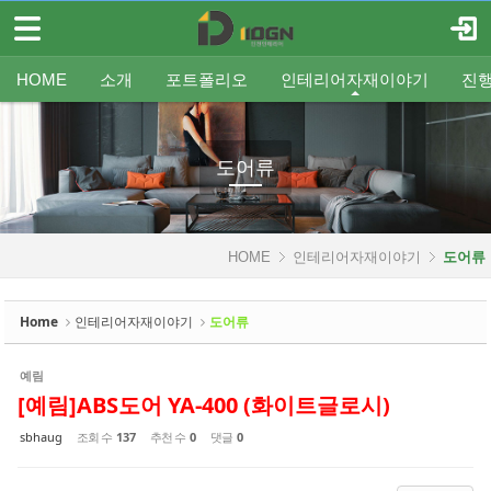
메뉴 건너뛰기
로그인
회원가입
Sketchbook5, 스케치북5
HOME
HOME
소개
포트폴리오
인테리어자재이야기
진
소개
인사말
평형별인테리어
조명
인테리어
온라인견적
공지
중문/파티션
A/S신청
사업분야
샷시
무료출장견적
평형별샷시
Q&A
조직도
욕실
FAQ
타일
인테리어셀프자동견적
오시는 길
기타공사
가구류
도장
바닥재
벽지
포트폴리오
도어류
Sketchbook5, 스케치북5
인테리어자재이야기
HOME
인테리어자재이야기
도어류
- 조명
- 중문/파티션
Home
인테리어자재이야기
도어류
- 욕실
예림
- 타일
[예림]ABS도어 YA-400 (화이트글로시)
- 가구류
sbhaug
조회 수
137
추천 수
0
댓글
0
- 도장