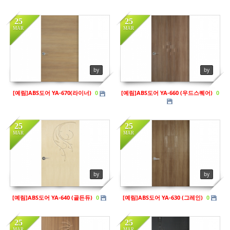
25
25
MAR
MAR
in
예림
in
예림
by
by
Views
136
Views
143
[예림]ABS도어 YA-670(라이너)
[예림]ABS도어 YA-660 (우드스퀘어)
0
0
25
25
MAR
MAR
in
예림
in
예림
Views
142
Views
126
by
by
[예림]ABS도어 YA-640 (골든듀)
[예림]ABS도어 YA-630 (그레인)
0
0
25
25
MAR
MAR