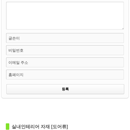
글쓴이
비밀번호
이메일 주소
홈페이지
in
예림
in
예림
실내인테리어 자재 [도어류]
Views
150
Views
127