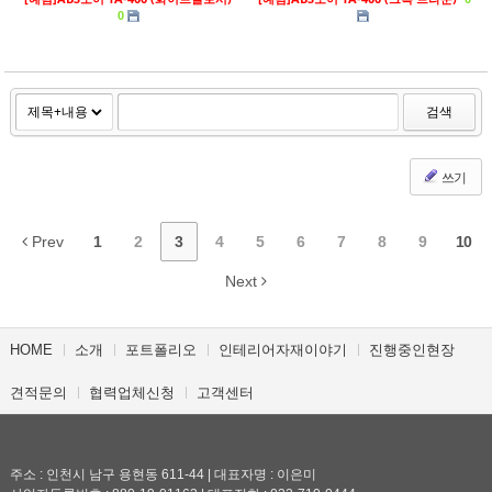
0
검색
쓰기
Prev
1
2
3
4
5
6
7
8
9
10
Next
HOME
소개
포트폴리오
인테리어자재이야기
진행중인현장
견적문의
협력업체신청
고객센터
주소 : 인천시 남구 용현동 611-44 | 대표자명 : 이은미