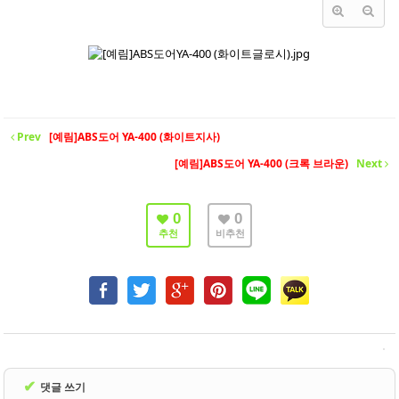
- 바닥재
- 벽지
- 도어류
- 몰딩
Prev
[예림]ABS도어 YA-400 (화이트지사)
- 아트월.등박스
[예림]ABS도어 YA-400 (크록 브라운)
Next
- 하이샷시 브랜드
- 폴딩도어
0
0
추천
비추천
진행중인현장
견적문의
협력업체신청
고객센터
✔
댓글 쓰기