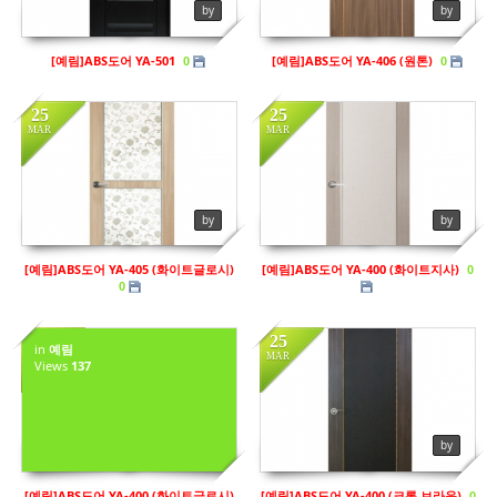
by
by
[예림]ABS도어 YA-501
[예림]ABS도어 YA-406 (원톤)
0
0
25
25
MAR
MAR
in
예림
by
by
Views
151
[예림]ABS도어 YA-405 (화이트글로시)
[예림]ABS도어 YA-400 (화이트지사)
0
0
25
25
in
예림
MAR
MAR
Views
137
by sbhaug
by
[예림]ABS도어 YA-400 (화이트글로시)
[예림]ABS도어 YA-400 (크록 브라운)
0