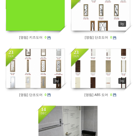
Views
126
Views
177
by sbhaug
by
[영림] 키즈도어
[영림] 단조도어
0
0
23
23
JAN
JAN
Views
231
by
by
[영림] 단조도어
[영림] ABS 도어
0
0
14
DEC