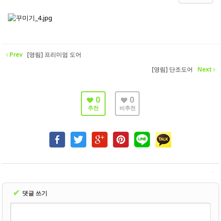
- 바닥재
- 벽지
- 도어류
Prev
[영림] 프리미엄 도어
- 몰딩
[영림] 단조도어
Next
- 아트월.등박스
0
0
- 하이샷시 브랜드
추천
비추천
- 폴딩도어
진행중인현장
견적문의
협력업체신청
✔
댓글 쓰기
고객센터