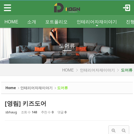
메뉴 건너뛰기
로그인
회원가입
Sketchbook5, 스케치북5
HOME
HOME
소개
포트폴리오
인테리어자재이야기
진
소개
인사말
평형별인테리어
조명
인테리어
온라인견적
공지
중문/파티션
A/S신청
사업분야
샷시
무료출장견적
평형별샷시
Q&A
조직도
욕실
FAQ
타일
인테리어셀프자동견적
오시는 길
기타공사
가구류
도장
바닥재
벽지
포트폴리오
도어류
Sketchbook5, 스케치북5
인테리어자재이야기
HOME
인테리어자재이야기
도어류
- 조명
- 중문/파티션
Home
인테리어자재이야기
도어류
- 욕실
[영림] 키즈도어
- 타일
sbhaug
조회 수
148
추천 수
0
댓글
0
- 가구류
- 도장