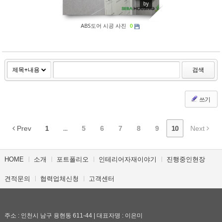
by
ABS도어 시공 사진
0
검색
쓰기
Prev
1
...
5
6
7
8
9
10
Next
HOME
소개
포트폴리오
인테리어자재이야기
진행중인현장
견적문의
협력업체신청
고객센터
주소 : 인천시 남구 용현동 611-44 | 대표자명 : 이은미