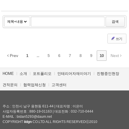
검색
쓰기
Prev
1
...
5
6
7
8
9
10
Next
HOME
소개
포트폴리오
인테리어자재이야기
진행중인현장
견적문의
협력업체신청
고객센터
주소 : 인천시 남구 용현동 611-44 | 대표자명 : 이은미
사업자등록번호 : 880-19-01163 | 대표전화 : 032-710-0444
E-MAIL : bidan5293@daum.net
COPYRIGHT
iidgn
CO.LTD ALL RIGHTS RESERVEDⓒ2010