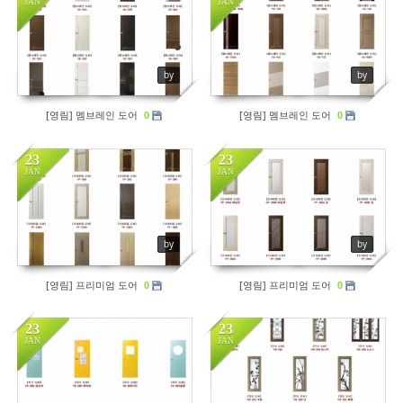
JAN
JAN
- 바닥재
- 벽지
Views
155
Views
110
by
by
- 도어류
[영림] 멤브레인 도어
[영림] 멤브레인 도어
- 몰딩
0
0
- 아트월.등박스
23
23
JAN
JAN
- 하이샷시 브랜드
- 폴딩도어
Views
148
Views
113
by
by
진행중인현장
[영림] 프리미엄 도어
[영림] 프리미엄 도어
0
0
견적문의
23
23
협력업체신청
JAN
JAN
고객센터
Views
126
Views
177