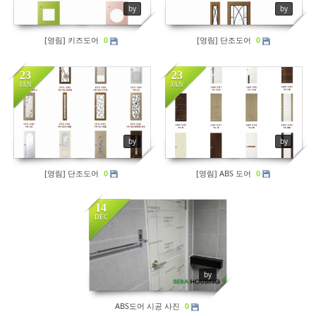
by
by
[영림] 키즈도어
[영림] 단조도어
0
0
23
23
JAN
JAN
Views
231
by
by
[영림] 단조도어
[영림] ABS 도어
0
0
14
DEC
by
ABS도어 시공 사진
0