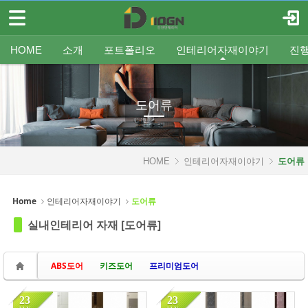
메뉴 건너뛰기
로그인
회원가입
Sketchbook5, 스케치북5
HOME
HOME
소개
포트폴리오
인테리어자재이야기
진
소개
인사말
평형별인테리어
조명
인테리어
온라인견적
공지
중문/파티션
A/S신청
사업분야
샷시
무료출장견적
평형별샷시
Q&A
조직도
욕실
FAQ
타일
인테리어셀프자동견적
오시는 길
기타공사
가구류
도장
바닥재
벽지
포트폴리오
도어류
Sketchbook5, 스케치북5
인테리어자재이야기
HOME
인테리어자재이야기
도어류
- 조명
- 중문/파티션
Home
인테리어자재이야기
도어류
- 욕실
Views
128
Views
122
실내인테리어 자재 [도어류]
- 타일
ABS도어
키즈도어
프리미엄도어
- 가구류
- 도장
23
23