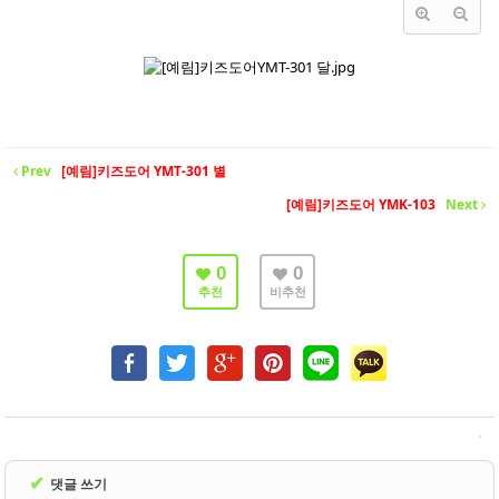
- 바닥재
- 벽지
- 도어류
- 몰딩
Prev
[예림]키즈도어 YMT-301 별
- 아트월.등박스
[예림]키즈도어 YMK-103
Next
- 하이샷시 브랜드
- 폴딩도어
0
0
추천
비추천
진행중인현장
견적문의
협력업체신청
고객센터
✔
댓글 쓰기