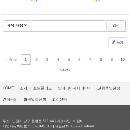
검색
쓰기
Prev
1
2
3
4
5
6
7
8
9
10
Next
HOME
소개
포트폴리오
인테리어자재이야기
진행중인현장
견적문의
협력업체신청
고객센터
주소 : 인천시 남구 용현동 611-44 | 대표자명 : 이은미
사업자등록번호 : 880-19-01163 | 대표전화 : 032-710-0444