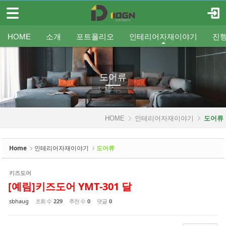
메뉴 건너뛰기
로그인
회원가입
Sketchbook5, 스케치북5
HOME
HOME
소개
포트폴리오
인테리어자재이야기
진
소개
인사말
평형별인테리어
조명
인테리어
온라인견적
공지
중문/파티션
A/S신청
사업분야
샷시
무료출장견적
평형별샷시
Q&A
조직도
욕실
FAQ
타일
인테리어셀프자동견적
오시는 길
기타공사
가구류
도장
바닥재
벽지
포트폴리오
도어류
Sketchbook5, 스케치북5
인테리어자재이야기
HOME
인테리어자재이야기
도어류
- 조명
- 중문/파티션
Home
인테리어자재이야기
도어류
- 욕실
키즈도어
- 타일
[예림]키즈도어 YMT-301 달
- 가구류
sbhaug
조회 수
229
추천 수
0
댓글
0
- 도장