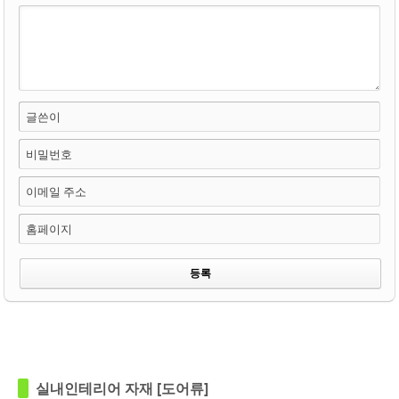
글쓴이
비밀번호
이메일 주소
홈페이지
in
키즈도어
in
키즈도어
실내인테리어 자재 [도어류]
Views
348
Views
217