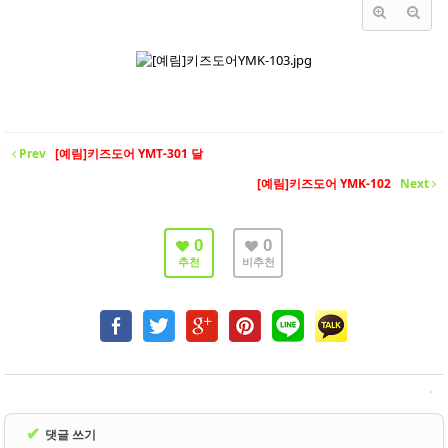
- 바닥재
- 벽지
- 도어류
- 몰딩
Prev
[예림]키즈도어 YMT-301 달
- 아트월.등박스
[예림]키즈도어 YMK-102
Next
- 하이샷시 브랜드
- 폴딩도어
0
0
추천
비추천
진행중인현장
견적문의
협력업체신청
고객센터
✔
댓글 쓰기