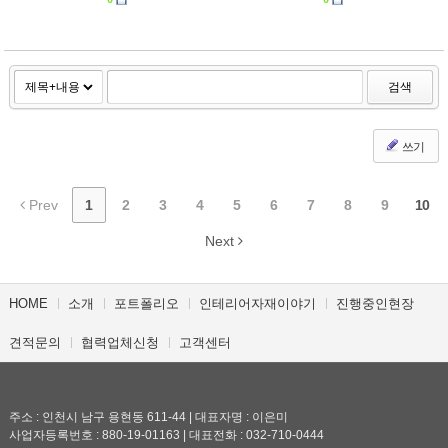
검색
쓰기
Prev
1
2
3
4
5
6
7
8
9
10
Next
HOME
소개
포트폴리오
인테리어자재이야기
진행중인현장
견적문의
협력업체신청
고객센터
주소 : 인천시 남구 용현동 611-44 | 대표자명 : 이은미
사업자등록번호 : 880-19-01163 | 대표전화 : 032-710-0444