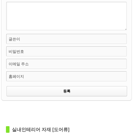
글쓴이
비밀번호
이메일 주소
홈페이지
in
키즈도어
in
키즈도어
실내인테리어 자재 [도어류]
Views
346
Views
215