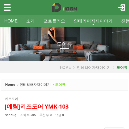
메뉴 건너뛰기
로그인
회원가입
Sketchbook5, 스케치북5
HOME
HOME
소개
포트폴리오
인테리어자재이야기
진
소개
인사말
평형별인테리어
조명
인테리어
온라인견적
공지
중문/파티션
A/S신청
사업분야
샷시
무료출장견적
평형별샷시
Q&A
조직도
욕실
FAQ
타일
인테리어셀프자동견적
오시는 길
기타공사
가구류
도장
바닥재
벽지
포트폴리오
도어류
Sketchbook5, 스케치북5
인테리어자재이야기
HOME
인테리어자재이야기
도어류
- 조명
- 중문/파티션
Home
인테리어자재이야기
도어류
- 욕실
키즈도어
- 타일
[예림]키즈도어 YMK-103
- 가구류
sbhaug
조회 수
205
추천 수
0
댓글
0
- 도장