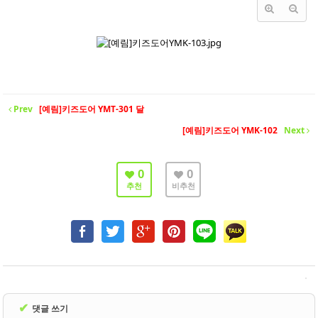
- 바닥재
- 벽지
- 도어류
- 몰딩
Prev
[예림]키즈도어 YMT-301 달
- 아트월.등박스
[예림]키즈도어 YMK-102
Next
- 하이샷시 브랜드
- 폴딩도어
0
0
추천
비추천
진행중인현장
견적문의
협력업체신청
고객센터
✔
댓글 쓰기