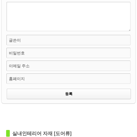
글쓴이
비밀번호
이메일 주소
홈페이지
in
키즈도어
in
키즈도어
실내인테리어 자재 [도어류]
Views
347
Views
216