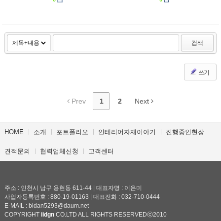
검색
쓰기
Prev
1
2
Next
HOME
소개
포트폴리오
인테리어자재이야기
진행중인현장
견적문의
협력업체신청
고객센터
주소 : 인천시 남구 용현동 611-44 | 대표자명 : 이은미
사업자등록번호 : 880-19-01163 | 대표전화 : 032-710-0444
E-MAIL : bidan5293@daum.net
COPYRIGHT
iidgn
CO.LTD ALL RIGHTS RESERVEDⓒ2010