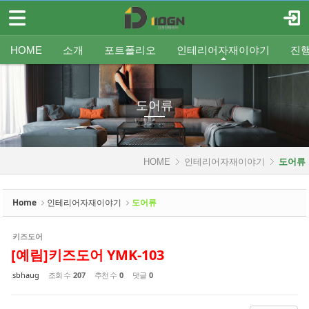
메뉴 건너뛰기
로그인
회원가입
Sketchbook5, 스케치북5
HOME
HOME
소개
포트폴리오
인테리어자재이야기
진
소개
인사말
평형별인테리어
조명
인테리어
온라인견적
공지
중문/파티션
A/S신청
사업분야
샷시
무료출장견적
평형별샷시
Q&A
조직도
욕실
FAQ
타일
인테리어셀프자동견적
오시는 길
기타공사
가구류
도장
바닥재
벽지
포트폴리오
도어류
Sketchbook5, 스케치북5
인테리어자재이야기
HOME
인테리어자재이야기
도어류
- 조명
- 중문/파티션
Home
인테리어자재이야기
도어류
- 욕실
키즈도어
- 타일
[예림]키즈도어 YMK-103
- 가구류
sbhaug
조회 수
207
추천 수
0
댓글
0
- 도장